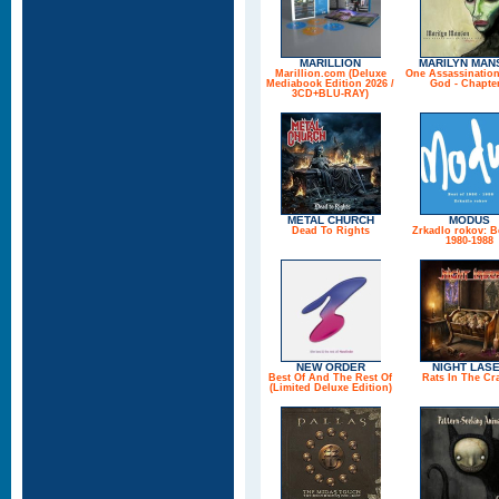
MARILLION
MARILYN MAN
Marillion.com (Deluxe
One Assassinatio
Mediabook Edition 2026 /
God - Chapter
3CD+BLU-RAY)
METAL CHURCH
MODUS
Dead To Rights
Zrkadlo rokov: B
1980-1988
NEW ORDER
NIGHT LAS
Best Of And The Rest Of
Rats In The Cr
(Limited Deluxe Edition)