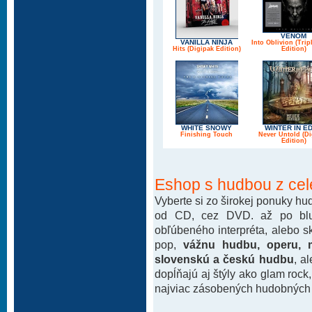
VENOM
VANILLA NINJA
Into Oblivion (Trip
Hits (Digipak Edition)
Edition)
WHITE SNOWY
WINTER IN E
Finishing Touch
Never Untold (Di
Edition)
Eshop s hudbou z cel
Vyberte si zo širokej ponuky h
od CD, cez DVD. až po blu-
obľúbeného interpréta, alebo 
pop,
vážnu hudbu, operu, m
slovenskú a českú hudbu
, a
dopĺňajú aj štýly ako glam rock
najviac zásobených hudobných k