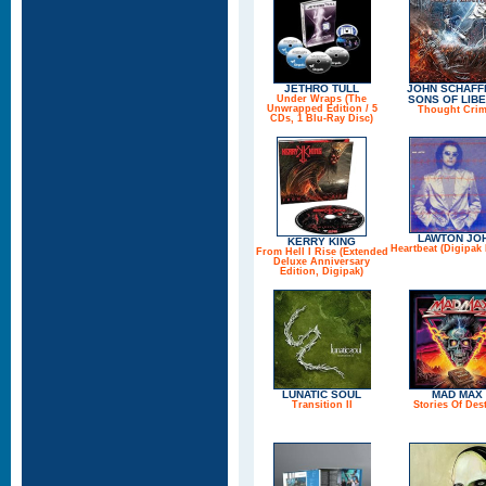
JETHRO TULL
JOHN SCHAFF
Under Wraps (The
SONS OF LIB
Unwrapped Edition / 5
Thought Crim
CDs, 1 Blu-Ray Disc)
LAWTON JO
KERRY KING
Heartbeat (Digipak 
From Hell I Rise (Extended
Deluxe Anniversary
Edition, Digipak)
LUNATIC SOUL
MAD MAX
Transition II
Stories Of Des