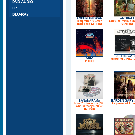
DVD AUDIO
LP
BLU-RAY
AMBERIAN DAWN
ANTHRAX
Temptation's Gates
Cursum Perficio (D
(Digipack Edition)
Version)
AT THE GAT
ASIA
Ghost of a Futur
Indigo
BANANARAMA
BARDEN GARY 
True Confessions (40th
Empowered Emo
Anniversary Deluxe
Edition)