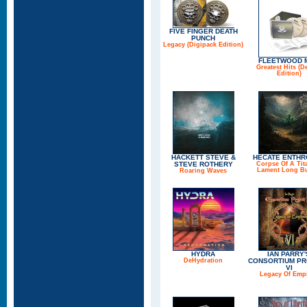
FIVE FINGER DEATH
PUNCH
Legacy (Digipack Edition)
FLEETWOOD 
Greatest Hits (D
Edition)
HACKETT STEVE &
HECATE ENTHR
STEVE ROTHERY
Corpse Of A Tit
Lament Long Bu
Roaring Waves
HYDRA
IAN PARRY'
DeHydration
CONSORTIUM PR
VI
Legacy Of Emp