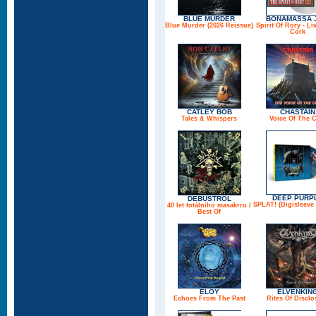
BLUE MURDER
BONAMASSA 
Blue Murder (2026 Reissue)
Spirit Of Rory - L
Cork
CATLEY BOB
CHASTAIN
Tales & Whispers
Voice Of The C
DEEP PURP
DEBUSTROL
SPLAT! (Digisleeve 
40 let totálního masakrru /
Best Of
ELOY
ELVENKIN
Echoes From The Past
Rites Of Disclo