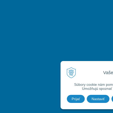
Vaše
Súbory cookie nám pomáh
Umožňujú spoznať a
Prijať
Nastaviť