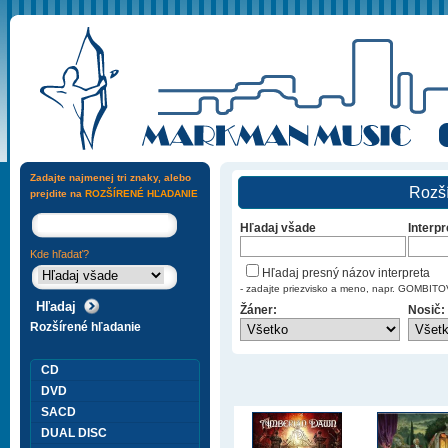
Zadajte najmenej tri znaky, alebo
Rozší
prejdite na
ROZŠÍRENÉ HĽADANIE
Hľadaj všade
Interpr
Kde hľadať?
Hľadaj presný názov interpreta
- zadajte priezvisko a meno, napr. GOMBI
Žáner:
Nosič:
Rozšírené hľadanie
CD
DVD
SACD
DUAL DISC