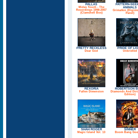
PALLAS
PATTERN-SEE
Midas Touch - The
ANIMALS
Recordings 1998-2007
Grimalkin (Digisle
(Clamshell Box)
Panel)
PRETTY RECKLESS
PRIDE OF LI
Dear God
Unbridled
REXORIA
ROBERTSON B
Fallen Dimension
Diamonds And Dirt
Edition)
SHAH ROGER
SINNER
Magic Island Vol. 13
Boom Bang Goo