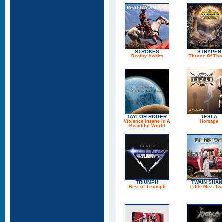
STROKES
STRYPER
Reality Awaits
Throne Of Tho
TAYLOR ROGER
TESLA
Violence Insane In A
Homage
Beautiful World
TRIUMPH
TWAIN SHAN
Best of Triumph
Little Miss Tw