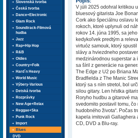
Popis:
Slovenská tvorba
V júli 2025 odohral kritiko
Česká tvorba
bluesový gitarista Joe Bona
Dance+Electronic
Cork ako špeciálnu oslavu 
Glam Rock
rokoch, ktoré uplynuli od ná
Soundtrack-Filmová
rokov 14. júna 1995, sa jeh
hudba
kedykoľvek predtým a relev
Jazz
virtuóz samouk, ktorý spusti
Rap+Hip Hop
slávy a hviezdneho postave
R&B
medzinárodnou superstar a 
Oldies
sa šíril z generácie na gen
Country+Folk
The Edge z U2 po Briana M
Hard´n Heavy
Bradfielda z The Manic Stree
World Music
ktorý sa s ním stretol, bol u
Výbery-Various
silou gitary. Len hŕstka gita
Detská tvorba
Roryho hudbu a gitarové ma
Rozprávky
svedomito postavil tomu, čo
New Age+Relax
hudobného života“. Počas t
Reggae+Ska
kapela imitovali Gallaghera 
Punk Rock
CD, DVD a Blu-ray.
Import
Blues
DVD