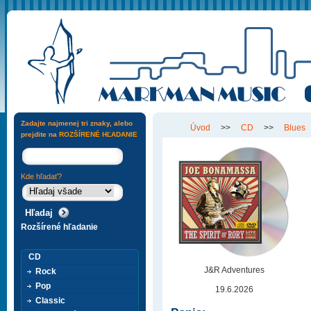
Zadajte najmenej tri znaky, alebo
Úvod
>>
CD
>>
Blues
prejdite na
ROZŠÍRENÉ HĽADANIE
Kde hľadať?
Rozšírené hľadanie
CD
J&R Adventures
Rock
Pop
19.6.2026
Classic