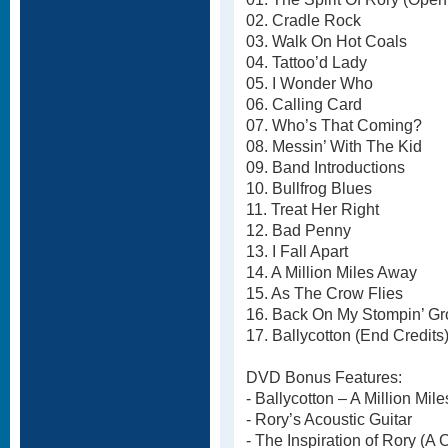
02. Cradle Rock
03. Walk On Hot Coals
04. Tattoo’d Lady
05. I Wonder Who
06. Calling Card
07. Who’s That Coming?
08. Messin’ With The Kid
09. Band Introductions
10. Bullfrog Blues
11. Treat Her Right
12. Bad Penny
13. I Fall Apart
14. A Million Miles Away
15. As The Crow Flies
16. Back On My Stompin’ G
17. Ballycotton (End Credits
DVD Bonus Features:
- Ballycotton – A Million Mil
- Rory’s Acoustic Guitar
- The Inspiration of Rory (A