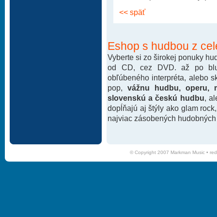
<< späť
Eshop s hudbou z cel
Vyberte si zo širokej ponuky h
od CD, cez DVD. až po blu-
obľúbeného interpréta, alebo 
pop,
vážnu hudbu, operu, m
slovenskú a českú hudbu
, a
dopĺňajú aj štýly ako glam rock
najviac zásobených hudobných k
© Copyright 2007 Markman Music •
red