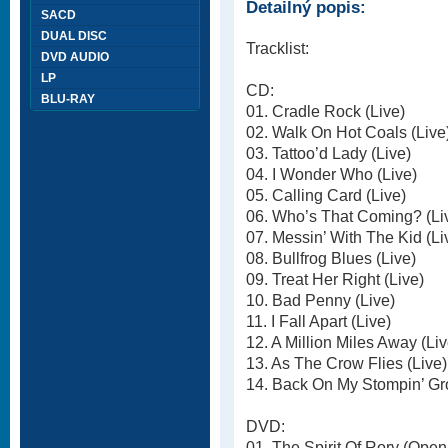
Detailný popis:
SACD
DUAL DISC
Tracklist:
DVD AUDIO
LP
CD:
BLU-RAY
01. Cradle Rock (Live)
02. Walk On Hot Coals (Live
03. Tattoo’d Lady (Live)
04. I Wonder Who (Live)
05. Calling Card (Live)
06. Who’s That Coming? (Li
07. Messin’ With The Kid (Li
08. Bullfrog Blues (Live)
09. Treat Her Right (Live)
10. Bad Penny (Live)
11. I Fall Apart (Live)
12. A Million Miles Away (Liv
13. As The Crow Flies (Live)
14. Back On My Stompin’ Gr
DVD:
01. The Spirit Of Rory (Ope