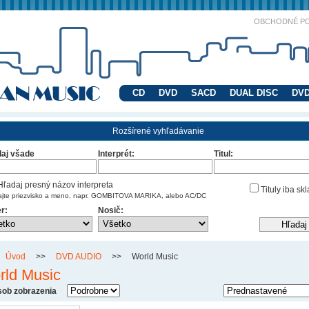
OBCHODNÉ P
CD
DVD
SACD
DUAL DISC
DVD
Rozšírené vyhľadávanie
aj všade
Interprét:
Titul:
ľadaj presný názov interpreta
Tituly iba sk
ajte priezvisko a meno, napr. GOMBITOVA MARIKA, alebo AC/DC
r:
Nosič:
Úvod
>>
DVD AUDIO
>>
World Music
rld Music
ob zobrazenia