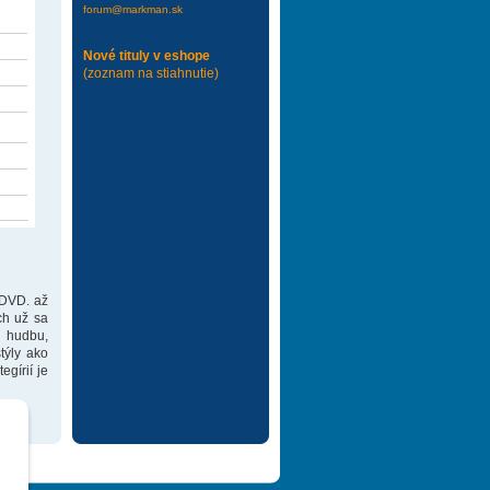
forum@markman.sk
Nové tituly v eshope
(zoznam na stiahnutie)
 DVD. až
ch už sa
 hudbu,
týly ako
gírií je