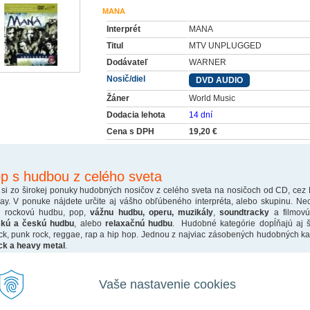
MANA
Interprét
MANA
Titul
MTV UNPLUGGED
Dodávateľ
WARNER
Nosič/diel
DVD AUDIO
Žáner
World Music
Dodacia lehota
14 dní
Cena s DPH
19,20 €
p s hudbou z celého sveta
 si zo širokej ponuky hudobných nosičov z celého sveta na nosičoch od CD, cez
ray. V ponuke nájdete určite aj vášho obľúbeného interpréta, alebo skupinu. Ne
o rockovú hudbu, pop,
vážnu hudbu, operu, muzikály
,
soundtracky
a filmovú
skú a českú hudbu
, alebo
relaxačnú hudbu
. Hudobné kategórie dopĺňajú aj š
ck, punk rock, reggae, rap a hip hop. Jednou z najviac zásobených hudobných kate
ck a heavy metal
.
Vaše nastavenie cookies
© Copyright 2007 Markman Music •
redakčný systém
,
hosting
spoločnosti
WEBYGROUP
•
admin