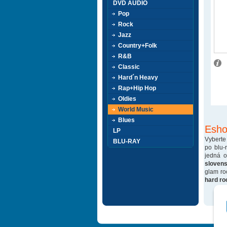
DVD AUDIO
Pop
Rock
Jazz
Country+Folk
R&B
Classic
Hard´n Heavy
Rap+Hip Hop
Oldies
World Music
Blues
Esho
LP
Vyberte
BLU-RAY
po blu-
jedná 
sloven
glam ro
hard ro