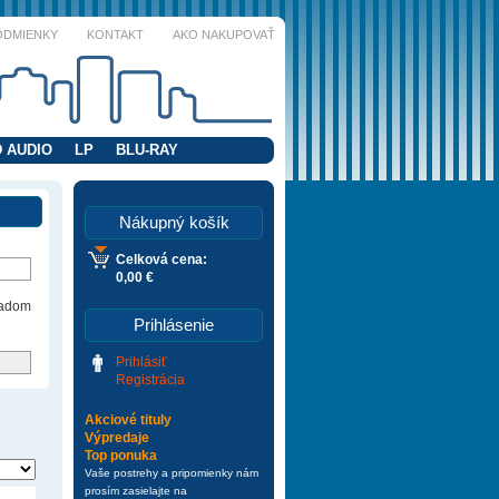
ODMIENKY
KONTAKT
AKO NAKUPOVAŤ
 AUDIO
LP
BLU-RAY
Nákupný košík
Celková cena:
0,00 €
ladom
Prihlásenie
Prihlásiť
Registrácia
Akciové tituly
Výpredaje
Top ponuka
Vaše postrehy a pripomienky nám
prosím zasielajte na