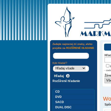
Zadajte najmenej tri znaky, alebo
prejdite na
ROZŠÍRENÉ HĽADANIE
Hľad
Kde hľadať?
H
- zad
Žáne
Rozšírené hľadanie
CD
DVD
Wo
SACD
Spôs
DUAL DISC