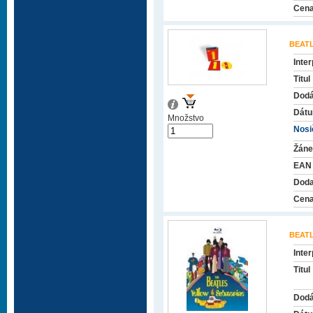
Cena
BEAT
Inter
Titul
Dodá
Dátu
Množstvo
Nosič
Žáne
EAN
Doda
Cena
BEAT
Inter
Titul
Dodá