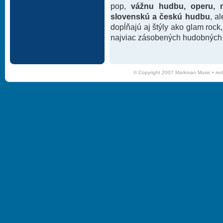
pop,
vážnu hudbu, operu, m
slovenskú a českú hudbu
, a
dopĺňajú aj štýly ako glam rock
najviac zásobených hudobných k
© Copyright 2007 Markman Music •
red