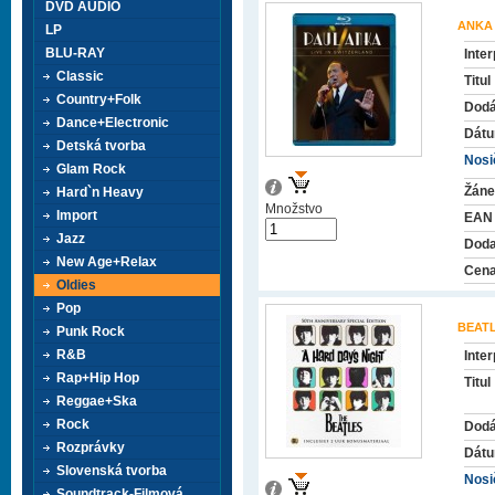
DVD AUDIO
ANKA
LP
BLU-RAY
Inter
Classic
Titul
Country+Folk
Dodá
Dance+Electronic
Dátu
Detská tvorba
Nosič
Glam Rock
Žáne
Hard`n Heavy
Množstvo
Import
EAN
Jazz
Doda
New Age+Relax
Cena
Oldies
Pop
BEAT
Punk Rock
R&B
Inter
Rap+Hip Hop
Titul
Reggae+Ska
Rock
Dodá
Rozprávky
Dátu
Slovenská tvorba
Nosič
Soundtrack-Filmová