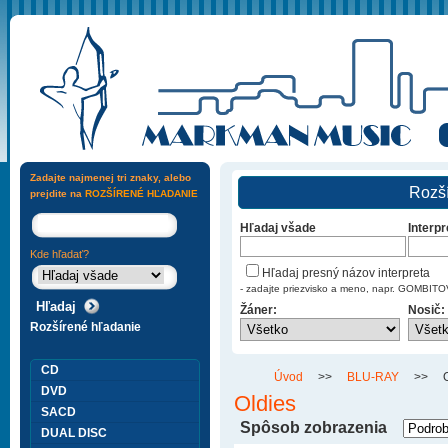
Zadajte najmenej tri znaky, alebo
Rozší
prejdite na
ROZŠÍRENÉ HĽADANIE
Hľadaj všade
Interpr
Kde hľadať?
Hľadaj presný názov interpreta
- zadajte priezvisko a meno, napr. GOMBI
Žáner:
Nosič:
Rozšírené hľadanie
CD
Úvod
>>
BLU-RAY
>>
DVD
Oldies
SACD
Spôsob zobrazenia
DUAL DISC