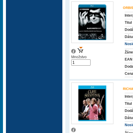
ORBI
Inter
Titul
Dodá
Dátu
Nosič
Žáne
Množstvo
EAN
Doda
Cena
RICHA
Inter
Titul
Dodá
Dátu
Nosič