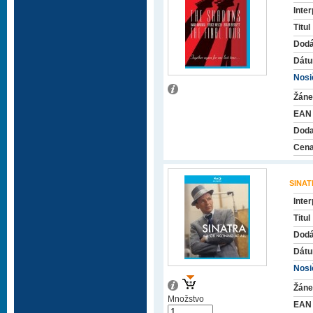
Inter
Titul
Dodá
Dátu
Nosič
Žáne
EAN
Doda
Cena
SINA
Inter
Titul
Dodá
Dátu
Nosič
Žáne
Množstvo
EAN