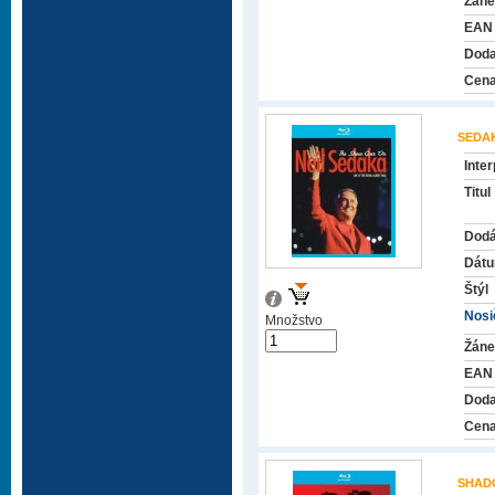
Žáne
EAN
Doda
Cena
SEDAK
Inter
Titul
Dodá
Dátu
Štýl
Nosič
Množstvo
Žáne
EAN
Doda
Cena
SHAD