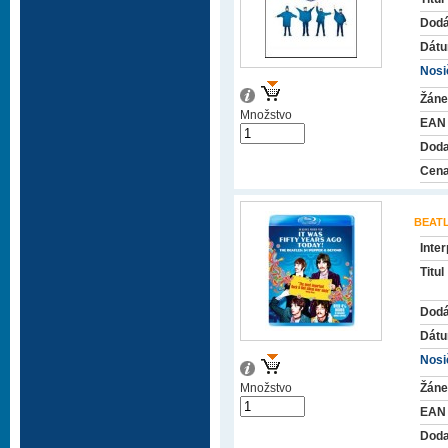
Dodá
Dátu
Nosič
Žáne
Množstvo
EAN
Doda
Cena
BEAT
Inter
Titul
Dodá
Dátu
Nosič
Množstvo
Žáne
EAN
Doda