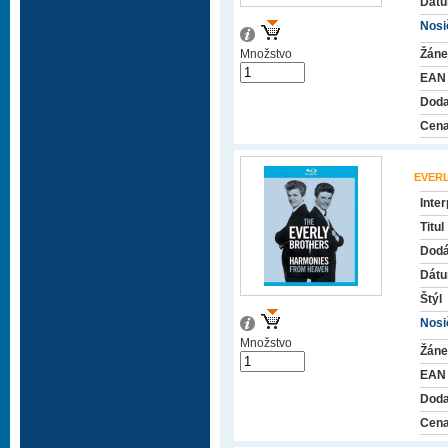
Dátu
Nosič
Množstvo
Žáne
EAN
Doda
Cena
EVER
Inter
Titul
Dodá
Dátu
Štýl
Nosič
Množstvo
Žáne
EAN
Doda
Cena