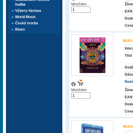
Množstvo
Žáne
hudba
Výbery-Various
EAN
World Music
Doda
Česká tvorba
Cena
Blues
BEAT
Inter
Titul
Dodá
Dátu
Nosič
Množstvo
Žáne
EAN
Doda
Cena
BEAT