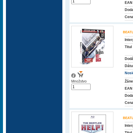
EAN
Doda
Cena
BEAT
Inter
Titul
Dodá
Dátu
Nosič
Množstvo
Žáne
EAN
Doda
Cena
BEAT
Inter
Titul