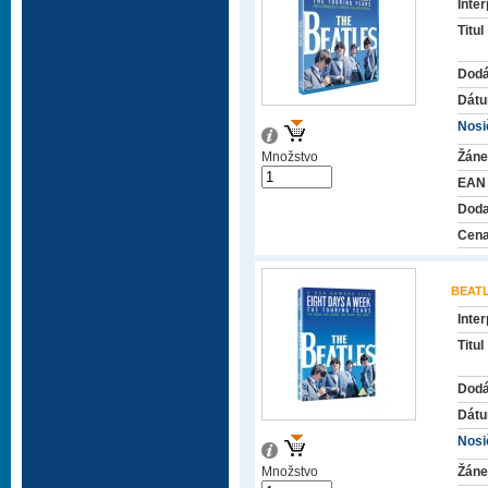
Inter
Titul
Dodá
Dátu
Nosič
Množstvo
Žáne
EAN
Doda
Cena
BEAT
Inter
Titul
Dodá
Dátu
Nosič
Množstvo
Žáne