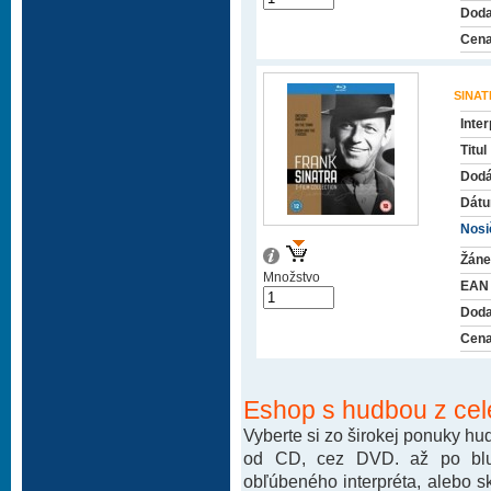
Doda
Cena
SINA
Inter
Titul
Dodá
Dátu
Nosič
Žáne
Množstvo
EAN
Doda
Cena
Eshop s hudbou z cel
Vyberte si zo širokej ponuky h
od CD, cez DVD. až po blu-
obľúbeného interpréta, alebo 