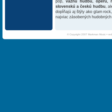
pop,
vážnu hudbu, operu, m
slovenskú a českú hudbu
, a
dopĺňajú aj štýly ako glam rock
najviac zásobených hudobných k
© Copyright 2007 Markman Music •
red