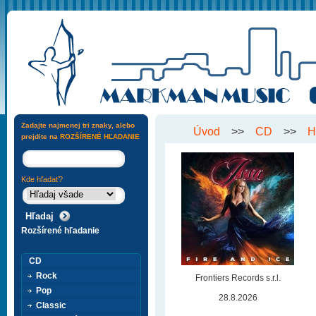
Zadajte najmenej tri znaky, alebo
Úvod
>>
CD
>>
H
prejdite na
ROZŠÍRENÉ HĽADANIE
Kde hľadať?
Rozšírené hľadanie
CD
Rock
Frontiers Records s.r.l.
Pop
28.8.2026
Classic