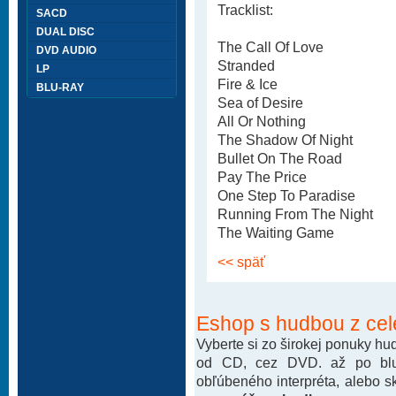
Tracklist:
SACD
DUAL DISC
The Call Of Love
DVD AUDIO
Stranded
LP
Fire & Ice
BLU-RAY
Sea of Desire
All Or Nothing
The Shadow Of Night
Bullet On The Road
Pay The Price
One Step To Paradise
Running From The Night
The Waiting Game
<< späť
Eshop s hudbou z cel
Vyberte si zo širokej ponuky h
od CD, cez DVD. až po blu-
obľúbeného interpréta, alebo 