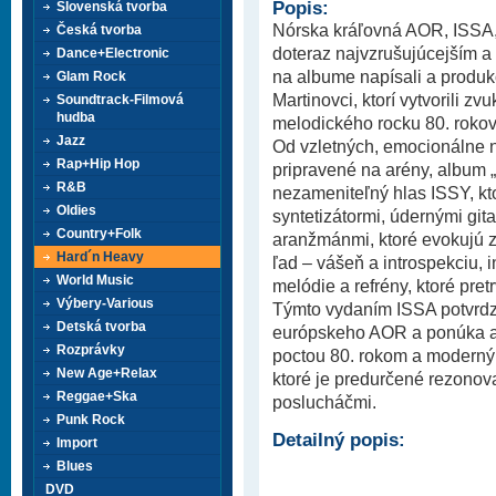
Popis:
Slovenská tvorba
Nórska kráľovná AOR, ISSA, 
Česká tvorba
doteraz najvzrušujúcejším 
Dance+Electronic
na albume napísali a produk
Glam Rock
Martinovci, ktorí vytvorili z
Soundtrack-Filmová
hudba
melodického rocku 80. rokov
Jazz
Od vzletných, emocionálne 
Rap+Hip Hop
pripravené na arény, album „
R&B
nezameniteľný hlas ISSY, ktor
Oldies
syntetizátormi, údernými gita
Country+Folk
aranžmánmi, ktoré evokujú 
Hard´n Heavy
ľad – vášeň a introspekciu, 
World Music
melódie a refrény, ktoré pre
Výbery-Various
Týmto vydaním ISSA potvrdz
Detská tvorba
európskeho AOR a ponúka al
Rozprávky
poctou 80. rokom a modern
New Age+Relax
ktoré je predurčené rezonov
Reggae+Ska
poslucháčmi.
Punk Rock
Detailný popis:
Import
Blues
DVD