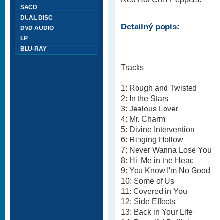
SACD
DUAL DISC
Detailný popis:
DVD AUDIO
LP
BLU-RAY
Tracks
1: Rough and Twisted
2: In the Stars
3: Jealous Lover
4: Mr. Charm
5: Divine Intervention
6: Ringing Hollow
7: Never Wanna Lose You
8: Hit Me in the Head
9: You Know I'm No Good
10: Some of Us
11: Covered in You
12: Side Effects
13: Back in Your Life