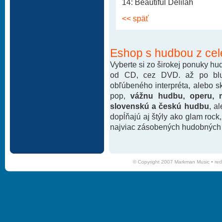
14: Beautiful Delilah
<< späť
Eshop s hudbou z cel
Vyberte si zo širokej ponuky h
od CD, cez DVD. až po blu-
obľúbeného interpréta, alebo 
pop,
vážnu hudbu, operu, m
slovenskú a českú hudbu
, a
dopĺňajú aj štýly ako glam rock
najviac zásobených hudobných k
© Copyright 2007 Markman Music •
red