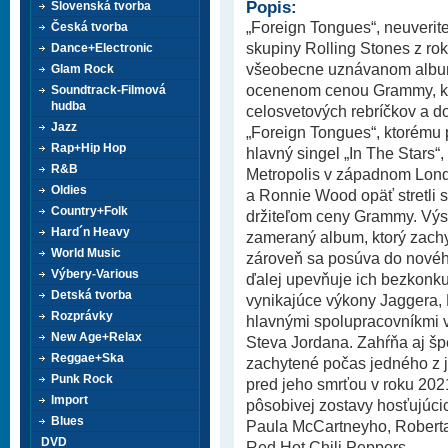
Popis:
Slovenská tvorba
„Foreign Tongues“, neuverit
Česká tvorba
skupiny Rolling Stones z rok
Dance+Electronic
všeobecne uznávanom albu
Glam Rock
ocenenom cenou Grammy, kto
Soundtrack-Filmová
hudba
celosvetových rebríčkov a d
Jazz
„Foreign Tongues“, ktorému 
Rap+Hip Hop
hlavný singel „In The Stars“
R&B
Metropolis v západnom Lond
Oldies
a Ronnie Wood opäť stretli
Country+Folk
držiteľom ceny Grammy. Výs
Hard´n Heavy
zameraný album, ktorý zach
World Music
zároveň sa posúva do novéh
Výbery-Various
ďalej upevňuje ich bezkonk
Detská tvorba
vynikajúce výkony Jaggera,
Rozprávky
hlavnými spolupracovníkmi v
New Age+Relax
Steva Jordana. Zahŕňa aj šp
Reggae+Ska
zachytené počas jedného z 
Punk Rock
pred jeho smrťou v roku 202
Import
pôsobivej zostavy hosťujúc
Blues
Paula McCartneyho, Roberta
DVD
Red Hot Chili Peppers.