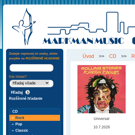
Zadajte najmenej tri znaky, alebo
Úvod
>>
CD
>>
R
prejdite na
ROZŠÍRENÉ HĽADANIE
Kde hľadať?
Rozšírené hľadanie
CD
Rock
Universal
Pop
10.7.2026
Classic