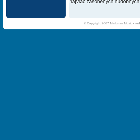
najviac zásobených hudobných k
© Copyright 2007 Markman Music •
red