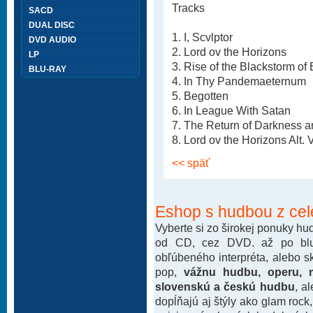
Tracks
SACD
DUAL DISC
1. I, Scvlptor
DVD AUDIO
2. Lord ov the Horizons
LP
3. Rise of the Blackstorm of 
BLU-RAY
4. In Thy Pandemaeternum
5. Begotten
6. In League With Satan
7. The Return of Darkness an
8. Lord ov the Horizons Alt. 
<< späť
Eshop s hudbou z cel
Vyberte si zo širokej ponuky h
od CD, cez DVD. až po blu-
obľúbeného interpréta, alebo 
pop,
vážnu hudbu, operu, m
slovenskú a českú hudbu
, a
dopĺňajú aj štýly ako glam rock