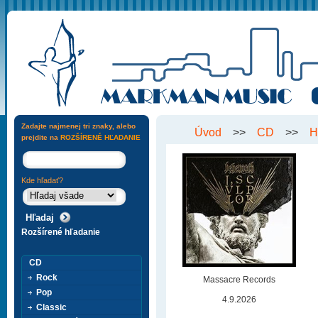
Zadajte najmenej tri znaky, alebo
Úvod
>>
CD
>>
H
prejdite na
ROZŠÍRENÉ HĽADANIE
Kde hľadať?
Rozšírené hľadanie
CD
Rock
Massacre Records
Pop
4.9.2026
Classic