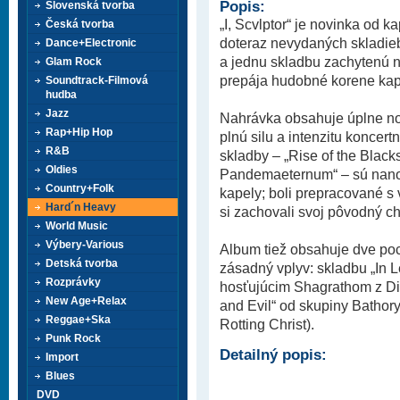
Popis:
Slovenská tvorba
„I, Scvlptor“ je novinka od 
Česká tvorba
doteraz nevydaných skladie
Dance+Electronic
a jednu skladbu zachytenú na
Glam Rock
prepája hudobné korene kap
Soundtrack-Filmová
hudba
Jazz
Nahrávka obsahuje úplne nov
Rap+Hip Hop
plnú silu a intenzitu koncer
R&B
skladby – „Rise of the Blacks
Oldies
Pandemaeternum“ – sú nanov
Country+Folk
kapely; boli prepracované s
Hard´n Heavy
si zachovali svoj pôvodný ch
World Music
Výbery-Various
Album tiež obsahuje dve po
Detská tvorba
zásadný vplyv: skladbu „In 
Rozprávky
hosťujúcim Shagrathom z Di
New Age+Relax
and Evil“ od skupiny Bathor
Reggae+Ska
Rotting Christ).
Punk Rock
Detailný popis:
Import
Blues
DVD