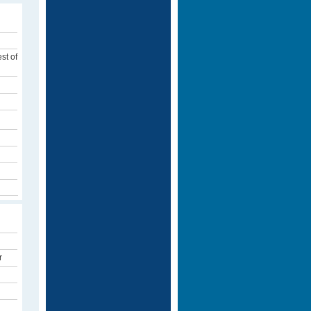
st of
r