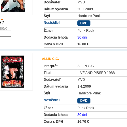
Dodávateľ
MVD
Dátum vydania
20.1.2009
Štýl
Hardcore Punk
Nosič/diel
DVD
stvo
Žáner
Punk Rock
Dodacia lehota
30 dní
Cena s DPH
16,80 €
ALLIN G.G.
Interprét
ALLIN G.G.
Titul
LIVE AND PISSED 1988
Dodávateľ
MVD
Dátum vydania
1.4.2009
Štýl
Hardcore Punk
Nosič/diel
DVD
Žáner
Punk Rock
Dodacia lehota
30 dní
Cena s DPH
16,70 €