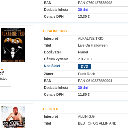
EAN
EAN-0760137538998
Dodacia lehota
30 dní
Cena s DPH
13,30 €
ALKALINE TRIO
Interprét
ALKALINE TRIO
Titul
Live On Halloween
Dodávateľ
Planet
Dátum vydania
2.8.2013
Nosič/diel
DVD
Žáner
Punk Rock
stvo
EAN
EAN-0610337880994
Dodacia lehota
30 dní
Cena s DPH
11,80 €
ALLIN G.G.
Interprét
ALLIN G.G.
Titul
BEST OF GG ALLIN AND..