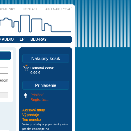
ODMIENKY
KONTAKT
AKO NAKUPOVAŤ
 AUDIO
LP
BLU-RAY
Nákupný košík
Celková cena:
0,00 €
ladom
Prihlásenie
Prihlásiť
Registrácia
Akciové tituly
Výpredaje
Top ponuka
Vaše postrehy a pripomienky nám
prosím zasielajte na