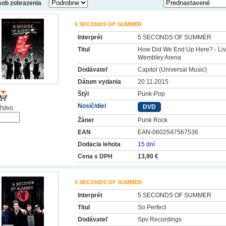
ob zobrazenia
5 SECONDS OF SUMMER
Interprét
5 SECONDS OF SUMMER
Titul
How Did We End Up Here? - Liv
Wembley Arena
Dodávateľ
Capitol (Universal Music)
Dátum vydania
20.11.2015
Štýl
Punk-Pop
Nosič/diel
DVD
stvo
Žáner
Punk Rock
EAN
EAN-0602547567536
Dodacia lehota
15 dní
Cena s DPH
13,90 €
5 SECONDS OF SUMMER
Interprét
5 SECONDS OF SUMMER
Titul
So Perfect
Dodávateľ
Spv Recordings