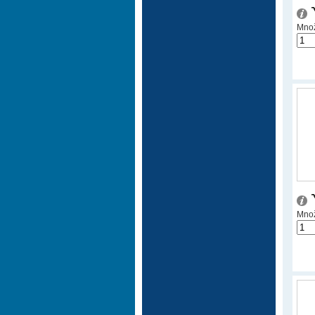
Množ
Množ