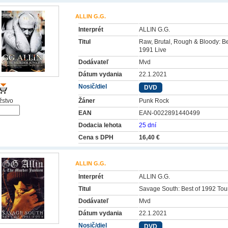
ALLIN G.G.
Interprét
ALLIN G.G.
Titul
Raw, Brutal, Rough & Bloody: Be
1991 Live
Dodávateľ
Mvd
Dátum vydania
22.1.2021
Nosič/diel
DVD
stvo
Žáner
Punk Rock
EAN
EAN-0022891440499
Dodacia lehota
25 dní
Cena s DPH
16,40 €
ALLIN G.G.
Interprét
ALLIN G.G.
Titul
Savage South: Best of 1992 Tou
Dodávateľ
Mvd
Dátum vydania
22.1.2021
Nosič/diel
DVD