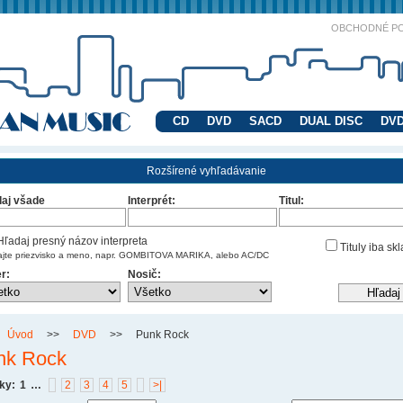
OBCHODNÉ P
CD
DVD
SACD
DUAL DISC
DVD
Rozšírené vyhľadávanie
aj všade
Interprét:
Titul:
ľadaj presný názov interpreta
Tituly iba sk
ajte priezvisko a meno, napr. GOMBITOVA MARIKA, alebo AC/DC
r:
Nosič:
Úvod
>>
DVD
>>
Punk Rock
nk Rock
ky:
1
…
2
3
4
5
>|