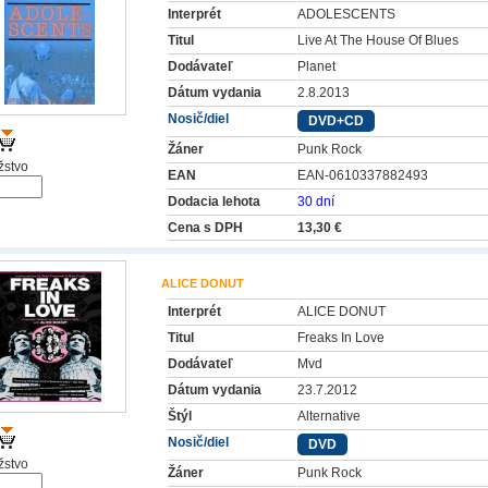
Interprét
ADOLESCENTS
Titul
Live At The House Of Blues
Dodávateľ
Planet
Dátum vydania
2.8.2013
Nosič/diel
DVD+CD
Žáner
Punk Rock
stvo
EAN
EAN-0610337882493
Dodacia lehota
30 dní
Cena s DPH
13,30 €
ALICE DONUT
Interprét
ALICE DONUT
Titul
Freaks In Love
Dodávateľ
Mvd
Dátum vydania
23.7.2012
Štýl
Alternative
Nosič/diel
DVD
stvo
Žáner
Punk Rock