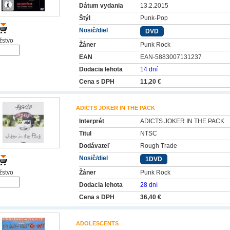
Dátum vydania
13.2.2015
Štýl
Punk-Pop
Nosič/diel
DVD
stvo
Žáner
Punk Rock
EAN
EAN-5883007131237
Dodacia lehota
14 dní
Cena s DPH
11,20 €
ADICTS JOKER IN THE PACK
Interprét
ADICTS JOKER IN THE PACK
Titul
NTSC
Dodávateľ
Rough Trade
Nosič/diel
1DVD
stvo
Žáner
Punk Rock
Dodacia lehota
28 dní
Cena s DPH
36,40 €
ADOLESCENTS