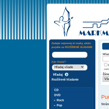
Zadajte najmenej tri znaky, alebo
prejdite na
ROZŠÍRENÉ HĽADANIE
Hľad
Kde hľadať?
H
- zad
Žáne
Rozšírené hľadanie
CD
DVD
Pu
Rock
Strán
Pop