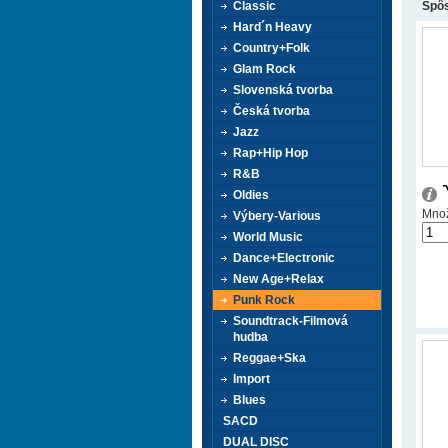
Classic
Spôs
Hard´n Heavy
Country+Folk
Glam Rock
Slovenská tvorba
Česká tvorba
Jazz
Rap+Hip Hop
R&B
Oldies
Množ
Výbery-Various
World Music
Dance+Electronic
New Age+Relax
Punk Rock
Soundtrack-Filmová
hudba
Reggae+Ska
Import
Blues
SACD
DUAL DISC