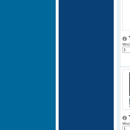
Množ
Množ