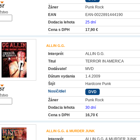
Žáner
Punk Rock
stvo
EAN
EAN-0022891444190
Dodacia lehota
25 dní
Cena s DPH
17,90 €
ALLIN G.G.
Interprét
ALLIN G.G.
Titul
TERROR IN AMERICA
Dodávateľ
MVD
Dátum vydania
1.4.2009
Štýl
Hardcore Punk
Nosič/diel
DVD
stvo
Žáner
Punk Rock
Dodacia lehota
30 dní
Cena s DPH
16,70 €
ALLIN G.G. & MURDER JUNK
Interprét
ALLIN G.G. & MURDER JUNK