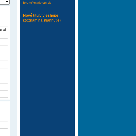
forum@markman.sk
Nové tituly v eshope
(zoznam na stiahnutie)
e at