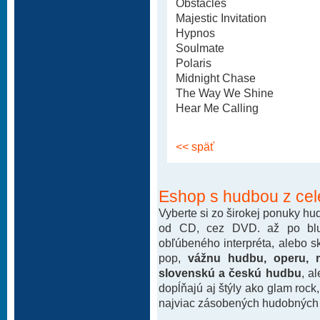
Obstacles
Majestic Invitation
Hypnos
Soulmate
Polaris
Midnight Chase
The Way We Shine
Hear Me Calling
<< späť
Eshop s hudbou z cel
Vyberte si zo širokej ponuky h
od CD, cez DVD. až po blu-
obľúbeného interpréta, alebo 
pop,
vážnu hudbu, operu, m
slovenskú a českú hudbu
, a
dopĺňajú aj štýly ako glam rock
najviac zásobených hudobných k