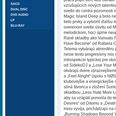
SACD
vzrušujúcich nových talentov
DUAL DISC
svetlo do centra pozornosti
DVD AUDIO
Magic Island Deep a bolo ne
LP
tieto prvky a vytvoriť ďalšiu
BLU-RAY
overenom svetle úsvitu od M
melodickom, hoci úplne neu
Rané skladby ako Vanuatu 
Have Become“ od Rafaela O
Telema vytvárajú atmosféru p
nesie tento progresívny mi
introspekcie typickej pre sko
od SidekoDJ a „Lose Your 
otvárajú dvere výraznejšiem
a „Feel Alright“ (spolu s NØ
klubovejšie a energickejšie 
silná štvorica v zložení S
skladbou „Less Hate More Lo
aby sa vzápätí ponorila do t
Desires“ od Ditomu a „Destin
mixu vyvíja, prichádzajú na 
„Burning Shadows Beyond Yo