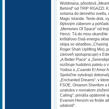
Woldmana, pôsobivá „Meant 
Behind“ od TRIP RGAZZI. K
svitania do denného svetla, 
Magic Islande. Tento disk, v
štýlovým záberom a pohľado
„Memories Of Space“ od troj
Henzi. Tá do mixu okamžite 
krištáľovo čistá energia skla
stúpa so skladbou „Chasing 
Roger Shah Uplifting Mix), p
zároveň spolupracuje) s Edw
„A Better Place“ a „Serendip
rozširuje hudobnú paletu o 
Yodisa a „Cuando El Amor Ac
Spoločne vytvárajú dokonalý
„Enchanted Dreams“, v ktore
FSOE, Omarom Sherifom a Ph
uzatvára v rovnakom zložení
Calling“. prináša opätovné s
Evanom Henzim vo finále alb
udalostí“.