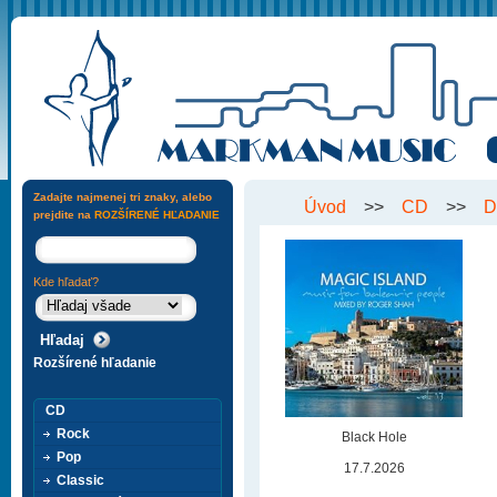
Zadajte najmenej tri znaky, alebo
Úvod
>>
CD
>>
D
prejdite na
ROZŠÍRENÉ HĽADANIE
Kde hľadať?
Rozšírené hľadanie
CD
Rock
Black Hole
Pop
17.7.2026
Classic