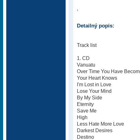
,
Detailný popis:
Track list
1. CD
Vanuatu
Over Time You Have Becom
Your Heart Knows
I'm Lost in Love
Lose Your Mind
By My Side
Eternity
Save Me
High
Less Hate More Love
Darkest Desires
Destino