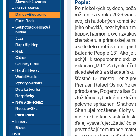
Popis:
Slovenská tvorba
Po niekoľkých cykloch, poča
Česká tvorba
ružiam, sa v roku 2026 vraci
Dance+Electronic
svojich hudobných kompiláci
Glam Rock
jeho obvyklá, bezchybná zm
Soundtrack-Filmová
hudba
tropov, harmonických zvukov
Jazz
charakteru a prímorskej atmos
Rap+Hip Hop
ako to leto urobí s nami, pr
R&B
Balearic People 13“! Ako je
Oldies
uchýlil k stopercentne exklu
Country+Folk
exkurziu „M.I.“. Za týmto úč
Hard´n Heavy
skladateľskú a skladateľskú 
World Music
šťastné 13. miesto. Len z po
Výbery-Various
Pienaar, Rafael Osmo, Yelow
Detská tvorba
prirodzene, Rogerov alias Su
Rozprávky
zložitému hybridnému zloženi
New Age+Relax
pokrvne spriaznení Shahovia
Reggae+Ska
Shah ujal rozšírenej úlohy v 
Punk Rock
nielen zbierkou vlastných sk
Import
ďalej vysvetľuje: „Zatiaľ čo 
Blues
povznášajúcom trance materi
DVD
prácu popri tom, keď odhalil