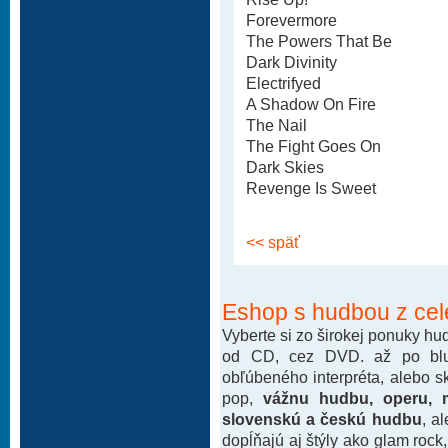
Forevermore
The Powers That Be
Dark Divinity
Electrifyed
A Shadow On Fire
The Nail
The Fight Goes On
Dark Skies
Revenge Is Sweet
<< späť
Eshop s hudbou z cel
Vyberte si zo širokej ponuky h
od CD, cez DVD. až po blu-
obľúbeného interpréta, alebo 
pop,
vážnu hudbu, operu, m
slovenskú a českú hudbu
, a
dopĺňajú aj štýly ako glam rock