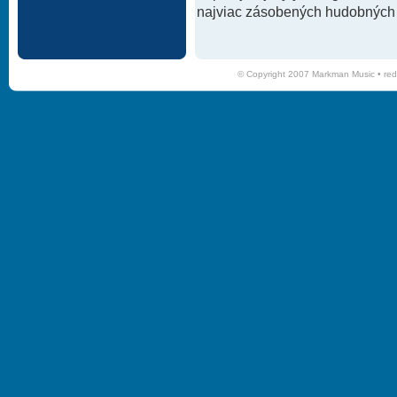
najviac zásobených hudobných k
© Copyright 2007 Markman Music •
red