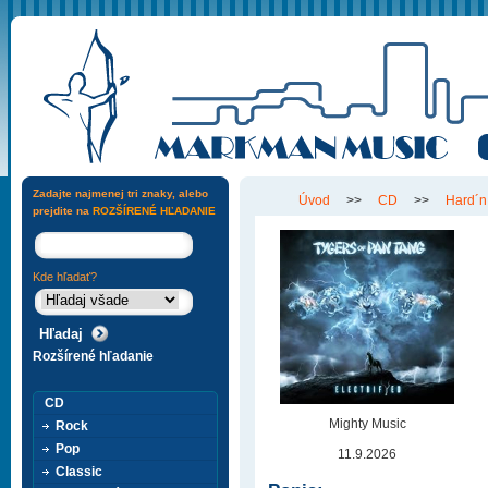
Zadajte najmenej tri znaky, alebo
Úvod
>>
CD
>>
Hard´n
prejdite na
ROZŠÍRENÉ HĽADANIE
Kde hľadať?
Rozšírené hľadanie
CD
Mighty Music
Rock
Pop
11.9.2026
Classic