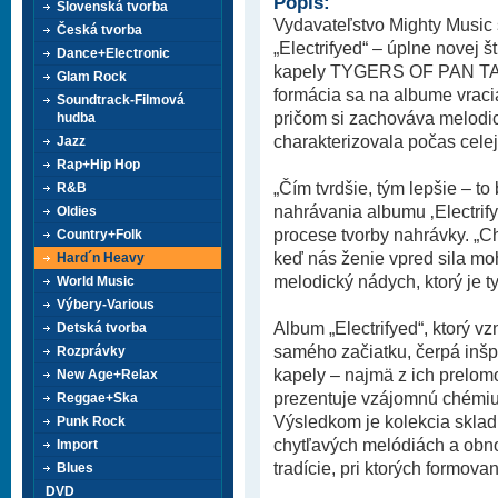
Popis:
Slovenská tvorba
Vydavateľstvo Mighty Music
Česká tvorba
„Electrifyed“ – úplne novej
Dance+Electronic
kapely TYGERS OF PAN TANG
Glam Rock
formácia sa na albume vraci
Soundtrack-Filmová
pričom si zachováva melodick
hudba
charakterizovala počas celej 
Jazz
Rap+Hip Hop
„Čím tvrdšie, tým lepšie – t
R&B
nahrávania albumu ‚Electrify
Oldies
procese tvorby nahrávky. „Ch
Country+Folk
keď nás ženie vpred sila mohu
Hard´n Heavy
melodický nádych, ktorý je t
World Music
Výbery-Various
Album „Electrifyed“, ktorý v
Detská tvorba
samého začiatku, čerpá inšp
Rozprávky
kapely – najmä z ich prelom
New Age+Relax
prezentuje vzájomnú chémiu 
Reggae+Ska
Výsledkom je kolekcia skladi
Punk Rock
chytľavých melódiách a ob
Import
tradície, pri ktorých formovan
Blues
DVD