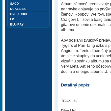
Album zároveň predstavuje gi
SACD
nahrávke objavuje po prvýkrá
DUAL DISC
členovi Robbovi Weirovi, sp
DVD AUDIO
Craigovi Ellisovi a basgitar
LP
gitarové umenie dokonale 
BLU-RAY
albumu.
Aby dosiahli zvukový prejav,
Tygers of Pan Tang úzko s
Angionim. Tento dlhoročný p
ambície skupiny do ucelenéh
vizuálnu stránku albumu sa o
Very Metal Art; jeho pôsobiv
ducha a energiu albumu „Elec
Detailný popis:
Track list
Rise Up!