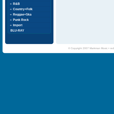
R&B
Country+Folk
Reggae+Ska
Punk Rock
Import
BLU-RAY
© Copyright 2007 Markman Music •
red