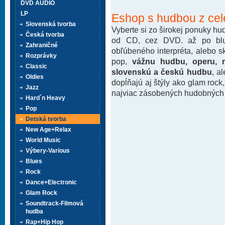
DVD AUDIO
LP
Eshop s hudbou z cel
Slovenská tvorba
Vyberte si zo širokej ponuky h
Česká tvorba
od CD, cez DVD. až po blu-
Zahraničné
obľúbeného interpréta, alebo 
Rozprávky
pop,
vážnu hudbu, operu, m
Classic
slovenskú a českú hudbu
, a
Oldies
dopĺňajú aj štýly ako glam rock
Jazz
najviac zásobených hudobných k
Hard´n Heavy
Pop
Detská tvorba
New Age+Relax
World Music
Výbery-Various
Blues
Rock
Dance+Electronic
Glam Rock
Soundtrack-Filmová
hudba
Rap+Hip Hop