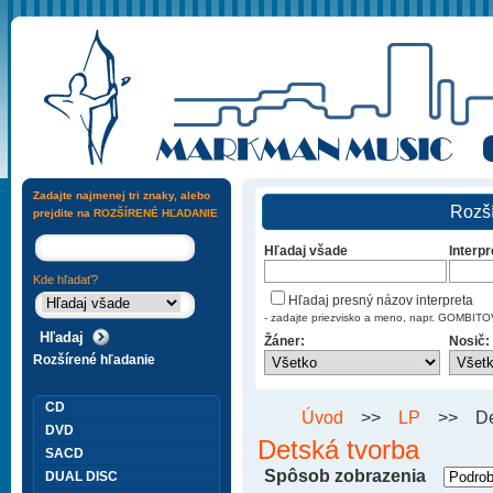
Zadajte najmenej tri znaky, alebo
Rozší
prejdite na
ROZŠÍRENÉ HĽADANIE
Hľadaj všade
Interpr
Kde hľadať?
Hľadaj presný názov interpreta
- zadajte priezvisko a meno, napr. GOMBI
Žáner:
Nosič:
Rozšírené hľadanie
CD
Úvod
>>
LP
>>
De
DVD
Detská tvorba
SACD
Spôsob zobrazenia
DUAL DISC