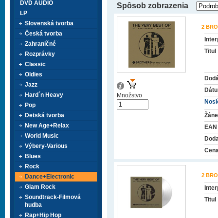
DVD AUDIO
Spôsob zobrazenia
LP
Slovenská tvorba
2 BRO
Česká tvorba
Inter
Zahraničné
Titul
Rozprávky
Classic
Oldies
Dodá
Jazz
Dátu
Hard´n Heavy
Množstvo
Nosič
Pop
Detská tvorba
Žáne
New Age+Relax
EAN
World Music
Doda
Výbery-Various
Cena
Blues
Rock
2 BRO
Dance+Electronic
Glam Rock
Inter
Soundtrack-Filmová
Titul
hudba
Rap+Hip Hop