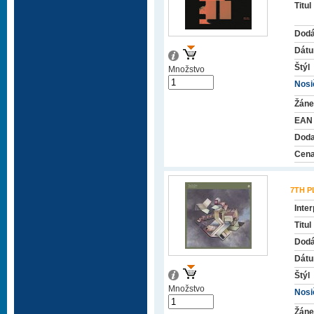
Titul
Dodá
Dátu
Štýl
Množstvo
Nosič
Žáne
EAN
Doda
Cena
7TH P
Inter
Titul
Dodá
Dátu
Štýl
Množstvo
Nosič
Žáne