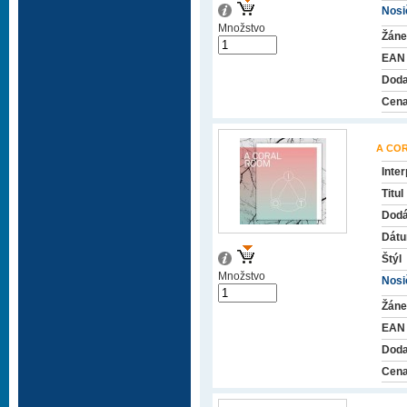
Nosič
Množstvo
Žáne
EAN
Doda
Cena
A CO
Inter
Titul
Dodá
Dátu
Štýl
Množstvo
Nosič
Žáne
EAN
Doda
Cena