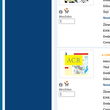
Dodá
Dátu
Štýl
Množstvo
Nosič
Žáne
EAN
Doda
Cena
A CER
Inter
Titul
Dodá
Dátu
Nosič
Množstvo
Žáne
EAN
Doda
Cena