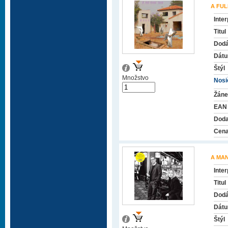
A FU
Inter
Titul
Dodá
Dátu
Štýl
Množstvo
Nosič
Žáne
EAN
Doda
Cena
A MA
Inter
Titul
Dodá
Dátu
Štýl