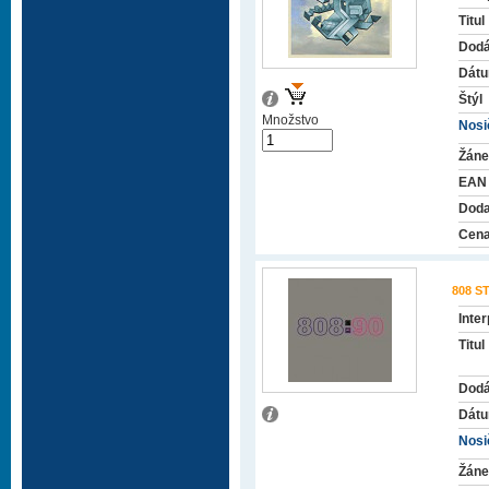
Titul
Dodá
Dátu
Štýl
Množstvo
Nosič
Žáne
EAN
Doda
Cena
808 S
Inter
Titul
Dodá
Dátu
Nosič
Žáne