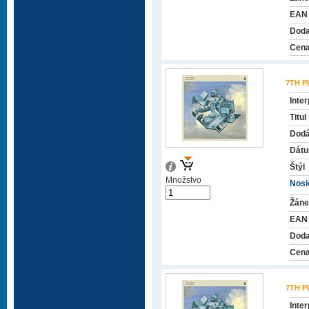
EAN
Doda
Cena
7TH P
Inter
Titul
Dodá
Dátu
Štýl
Množstvo
Nosič
Žáne
EAN
Doda
Cena
7TH P
Inter