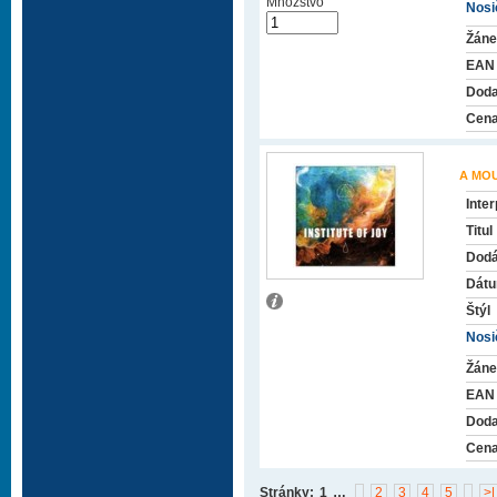
Množstvo
Nosič
Žáne
EAN
Doda
Cena
A MO
Inter
Titul
Dodá
Dátu
Štýl
Nosič
Žáne
EAN
Doda
Cena
Stránky:
1
…
2
3
4
5
>|