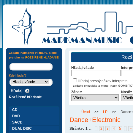
Zadajte najmenej tri znaky, alebo
Rozší
prejdite na
ROZŠÍRENÉ HĽADANIE
Hľadaj všade
Interpr
Kde hľadať?
Hľadaj presný názov interpreta
- zadajte priezvisko a meno, napr. GOMBI
Žáner:
Nosič:
Rozšírené hľadanie
CD
Úvod
>>
LP
>>
Dance+
DVD
Dance+Electronic
SACD
DUAL DISC
Stránky:
1
…
2
3
4
5
>|