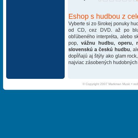
Eshop s hudbou z cel
Vyberte si zo širokej ponuky h
od CD, cez DVD. až po blu-
obľúbeného interpréta, alebo 
pop,
vážnu hudbu, operu, m
slovenskú a českú hudbu
, a
dopĺňajú aj štýly ako glam rock
najviac zásobených hudobných k
© Copyright 2007 Markman Music •
red