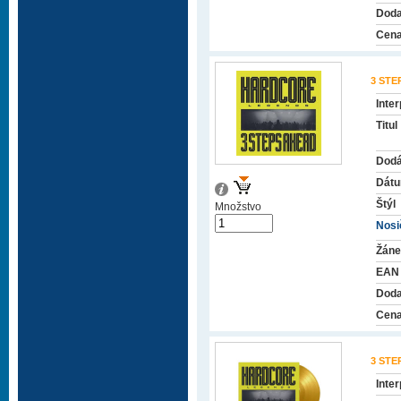
Doda
Cena
3 STE
Inter
Titul
Dodá
Dátu
Štýl
Množstvo
Nosič
Žáne
EAN
Doda
Cena
3 STE
Inter