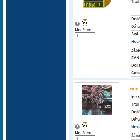
Titul
Dodá
Dátu
Množstvo
Štýl
Nosič
Žáne
EAN
Doda
Cena
30/70
Inter
Titul
Dodá
Dátu
Nosič
Množstvo
Žáne