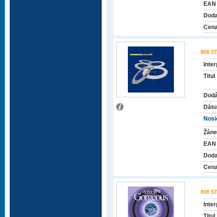
EAN
Doda
Cena
808 S
Inter
Titul
Dodá
Dátu
Nosič
Žáne
EAN
Doda
Cena
808 S
Inter
Titul