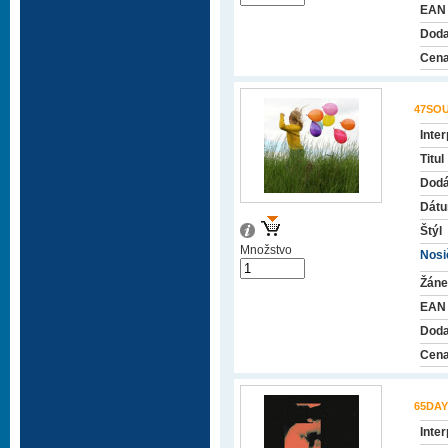
EAN
Doda
Cena
47SO
Inter
Titul
Dodá
Dátu
Štýl
Množstvo
Nosič
Žáne
EAN
Doda
Cena
65DAY
Inter