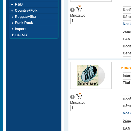
R&B
Dodá
Country+Folk
Množstvo
Reggae+Ska
Dátu
Punk Rock
Nosič
Import
Žáne
BLU-RAY
EAN
Doda
Cena
2 BRO
Inter
Titul
Dodá
Množstvo
Dátu
Nosič
Žáne
EAN