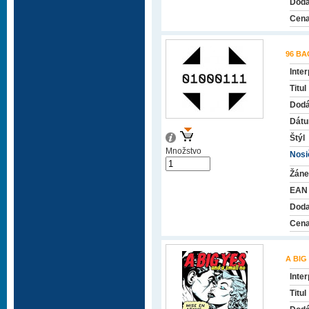
Doda
Cena
96 BA
Inter
Titul
Dodá
Dátu
Štýl
Množstvo
Nosič
Žáne
EAN
Doda
Cena
A BIG
Inter
Titul