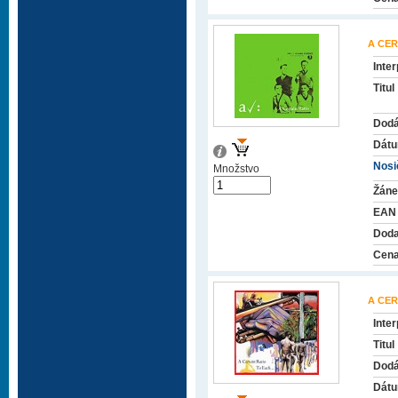
A CER
Inter
Titul
Dodá
Dátu
Nosič
Množstvo
Žáne
EAN
Doda
Cena
A CER
Inter
Titul
Dodá
Dátu