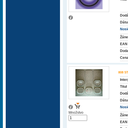
Dodá
Dátu
Nosič
Žáne
EAN
Doda
Cena
808 S
Inter
Titul
Dodá
Dátu
Nosič
Množstvo
Žáne
EAN