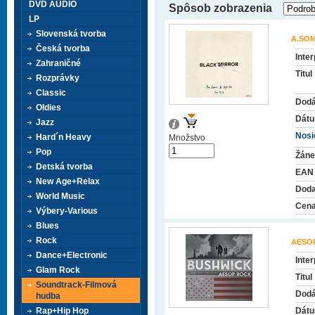
DVD AUDIO
Spôsob zobrazenia
LP
Slovenská tvorba
A.SOM
Česká tvorba
Inter
Zahraničné
Titul
Rozprávky
Classic
Dodá
Oldies
Dátu
Jazz
Nosič
Hard´n Heavy
Množstvo
Pop
Žáne
Detská tvorba
EAN
New Age+Relax
Doda
World Music
Cena
Výbery-Various
Blues
Rock
AESO
Dance+Electronic
Inter
Glam Rock
Titul
Soundtrack-Filmová
Dodá
hudba
Rap+Hip Hop
Dátu