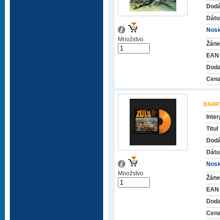
Dodá
Dátu
Nosič
Množstvo
Žáne
EAN
Doda
Cena
BARR
Inter
Titul
Dodá
Dátu
Nosič
Množstvo
Žáne
EAN
Doda
Cena