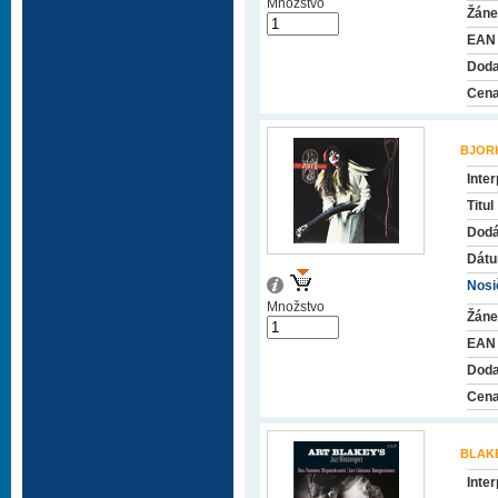
Množstvo
Žáne
EAN
Doda
Cena
BJOR
Inter
Titul
Dodá
Dátu
Nosič
Množstvo
Žáne
EAN
Doda
Cena
BLAK
Inter