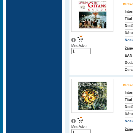
BREG
Inter
Titul
Dodá
Dátu
Nosič
Množstvo
Žáne
EAN
Doda
Cena
BREG
Inter
Titul
Dodá
Dátu
Nosič
Množstvo
Žáne