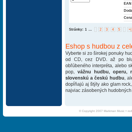
EAN
Doda
Cena
Stránky:
1
…
2
3
4
5
>|
Eshop s hudbou z cel
Vyberte si zo širokej ponuky h
od CD, cez DVD. až po blu-
obľúbeného interpréta, alebo 
pop,
vážnu hudbu, operu, m
slovenskú a českú hudbu
, a
dopĺňajú aj štýly ako glam rock
najviac zásobených hudobných k
© Copyright 2007 Markman Music •
red