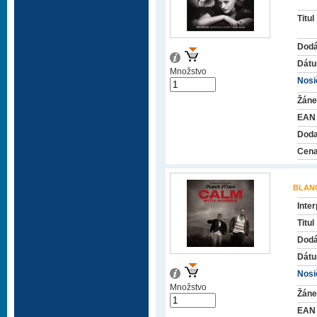
Titul
Dodá
Dátu
Množstvo
Nosič
Žáne
EAN
Doda
Cena
BLAN
Inter
Titul
Dodá
Dátu
Nosič
Množstvo
Žáne
EAN