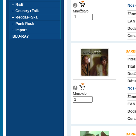
R&B
Nosič
Country+Folk
Množstvo
Žáne
Reggae+Ska
EAN
Punk Rock
Doda
Import
Cena
BLU-RAY
BARBI
Inter
Titul
Dodá
Dátu
Nosič
Množstvo
Žáne
EAN
Doda
Cena
BARR