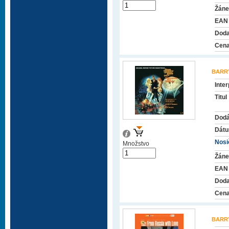
Žáne
EAN
Doda
Cena
BARR
Inter
Titul
Dodá
Dátu
Nosič
Množstvo
Žáne
EAN
Doda
Cena
BARR