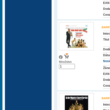
EAN
Doda
Cena
BARR
Inter
Titul
Dodá
Dátu
Nosič
Množstvo
Žáne
EAN
Doda
Cena
BARR
Inter