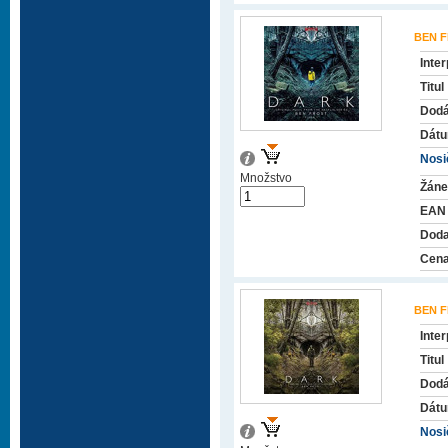
BEN 
Inter
Titul
Dodá
Dátu
Nosič
Množstvo
Žáne
EAN
Doda
Cena
BEN 
Inter
Titul
Dodá
Dátu
Nosič