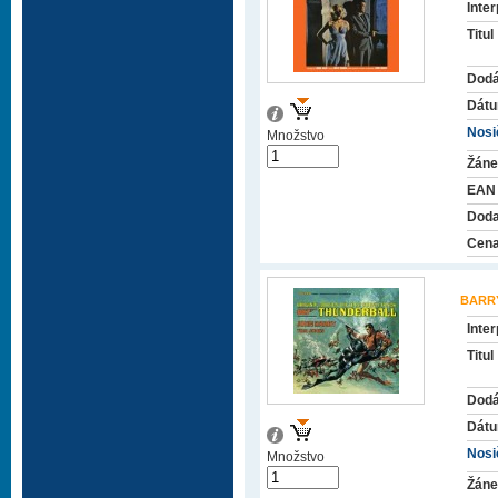
Inter
Titul
Dodá
Dátu
Nosič
Množstvo
Žáne
EAN
Doda
Cena
BARR
Inter
Titul
Dodá
Dátu
Nosič
Množstvo
Žáne