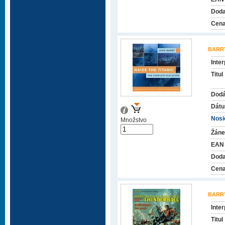
Doda
Cena
BARR
Inter
Titul
Dodá
Dátu
Nosič
Množstvo
Žáne
EAN
Doda
Cena
BARR
Inter
Titul