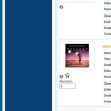
Dátu
Nosič
Žáne
EAN
Doda
Cena
BREG
Inter
Titul
Dodá
Dátu
Nosič
Množstvo
Žáne
EAN
Doda
Cena