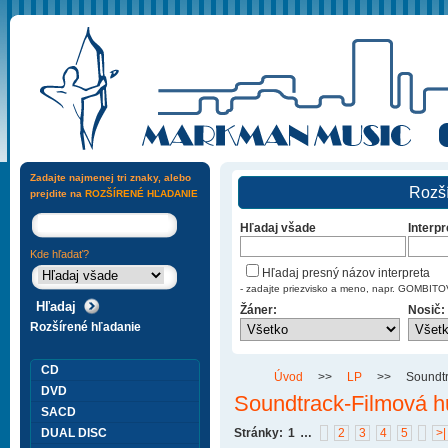
Zadajte najmenej tri znaky, alebo
Rozší
prejdite na
ROZŠÍRENÉ HĽADANIE
Hľadaj všade
Interpr
Kde hľadať?
Hľadaj presný názov interpreta
- zadajte priezvisko a meno, napr. GOMBI
Žáner:
Nosič:
Rozšírené hľadanie
CD
Úvod
>>
LP
>>
Soundt
DVD
Soundtrack-Filmová 
SACD
DUAL DISC
Stránky:
1
…
2
3
4
5
>|