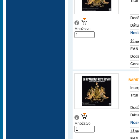
Titul
Dodá
Dátu
Množstvo
Nosič
Žáne
EAN
Doda
Cena
BARR
Inter
Titul
Dodá
Dátu
Nosič
Množstvo
Žáne
EAN