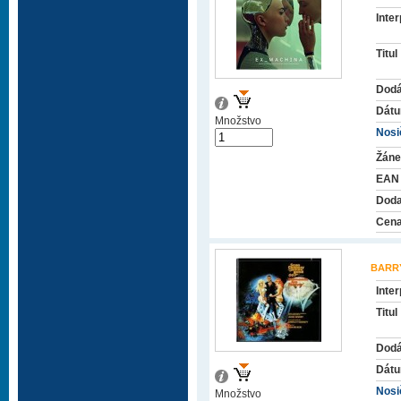
Inter
Titul
Dodá
Dátu
Množstvo
Nosič
Žáne
EAN
Doda
Cena
BARR
Inter
Titul
Dodá
Dátu
Nosič
Množstvo