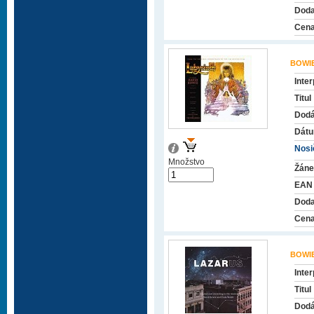
Doda
Cena
BOWIE
Inter
Titul
Dodá
Dátu
Nosič
Množstvo
Žáne
EAN
Doda
Cena
BOWIE
Inter
Titul
Dodá