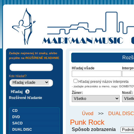
Zadajte najmenej tri znaky, alebo
Rozší
prejdite na
ROZŠÍRENÉ HĽADANIE
Hľadaj všade
Interpr
Kde hľadať?
Hľadaj presný názov interpreta
- zadajte priezvisko a meno, napr. GOMBI
Žáner:
Nosič:
Rozšírené hľadanie
CD
Úvod
>>
DUAL DISC
DVD
Punk Rock
SACD
Spôsob zobrazenia
DUAL DISC