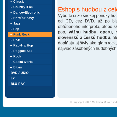
Classic
Country+Folk
Eshop s hudbou z cel
Dance+Electronic
Vyberte si zo širokej ponuky h
Hard´n Heavy
od CD, cez DVD. až po blu-
Jazz
obľúbeného interpréta, alebo 
Pop
pop,
vážnu hudbu, operu, m
Punk Rock
slovenskú a českú hudbu
, a
R&B
dopĺňajú aj štýly ako glam rock
Rap+Hip Hop
najviac zásobených hudobných k
Reggae+Ska
Rock
Česká tvorba
Blues
DVD AUDIO
LP
BLU-RAY
© Copyright 2007 Markman Music •
red