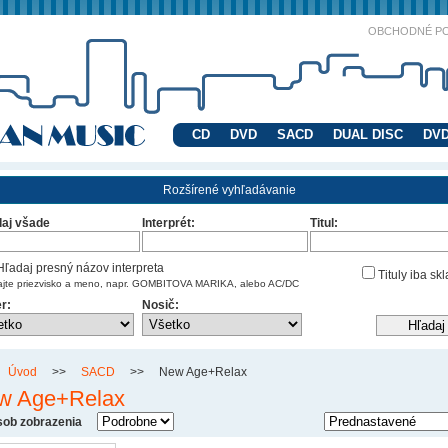
OBCHODNÉ P
CD
DVD
SACD
DUAL DISC
DVD
Rozšírené vyhľadávanie
aj všade
Interprét:
Titul:
ľadaj presný názov interpreta
Tituly iba sk
ajte priezvisko a meno, napr. GOMBITOVA MARIKA, alebo AC/DC
r:
Nosič:
Úvod
>>
SACD
>>
New Age+Relax
w Age+Relax
ob zobrazenia