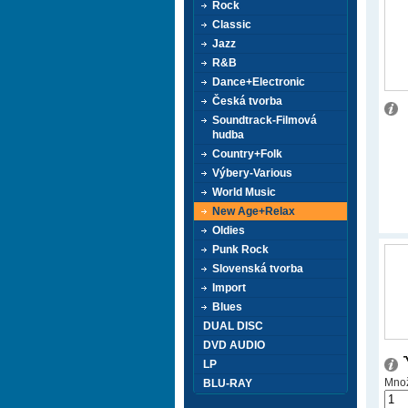
Rock
Classic
Jazz
R&B
Dance+Electronic
Česká tvorba
Soundtrack-Filmová
hudba
Country+Folk
Výbery-Various
World Music
New Age+Relax
Oldies
Punk Rock
Slovenská tvorba
Import
Blues
DUAL DISC
DVD AUDIO
LP
Množ
BLU-RAY