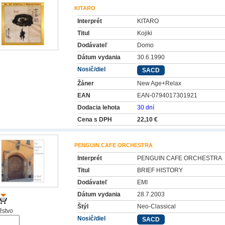
KITARO
Interprét
KITARO
Titul
Kojiki
Dodávateľ
Domo
Dátum vydania
30.6.1990
Nosič/diel
SACD
Žáner
New Age+Relax
EAN
EAN-0794017301921
Dodacia lehota
30 dní
Cena s DPH
22,10 €
PENGUIN CAFE ORCHESTRA
Interprét
PENGUIN CAFE ORCHESTRA
Titul
BRIEF HISTORY
Dodávateľ
EMI
Dátum vydania
28.7.2003
Štýl
Neo-Classical
stvo
Nosič/diel
SACD