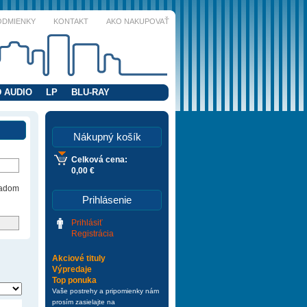
ODMIENKY
KONTAKT
AKO NAKUPOVAŤ
 AUDIO
LP
BLU-RAY
Nákupný košík
Celková cena:
0,00 €
ladom
Prihlásenie
Prihlásiť
Registrácia
Akciové tituly
Výpredaje
Top ponuka
Vaše postrehy a pripomienky nám
prosím zasielajte na