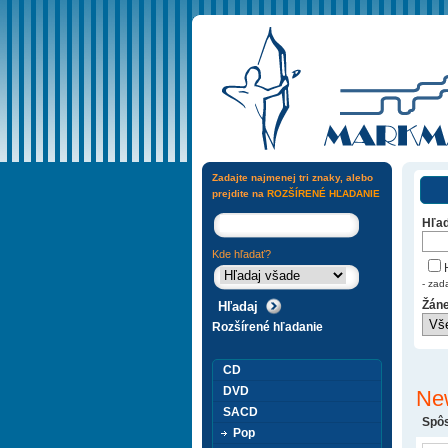
Zadajte najmenej tri znaky, alebo
prejdite na
ROZŠÍRENÉ HĽADANIE
Hľad
Kde hľadať?
H
- zad
Žáne
Rozšírené hľadanie
CD
DVD
Ne
SACD
Spôs
Pop