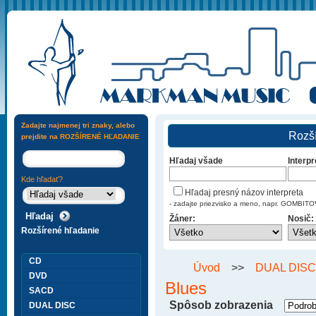
Zadajte najmenej tri znaky, alebo
Rozší
prejdite na
ROZŠÍRENÉ HĽADANIE
Hľadaj všade
Interpr
Kde hľadať?
Hľadaj presný názov interpreta
- zadajte priezvisko a meno, napr. GOMBI
Žáner:
Nosič:
Rozšírené hľadanie
CD
Úvod
>>
DUAL DISC
DVD
Blues
SACD
Spôsob zobrazenia
DUAL DISC