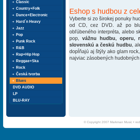
Classic
Country+Folk
Eshop s hudbou z cel
Dance+Electronic
Vyberte si zo širokej ponuky h
Hard´n Heavy
od CD, cez DVD. až po blu-
Jazz
obľúbeného interpréta, alebo 
Pop
pop,
vážnu hudbu, operu, m
Punk Rock
slovenskú a českú hudbu
, a
R&B
dopĺňajú aj štýly ako glam rock
Rap+Hip Hop
najviac zásobených hudobných k
Reggae+Ska
Rock
Česká tvorba
Blues
DVD AUDIO
LP
BLU-RAY
© Copyright 2007 Markman Music •
red