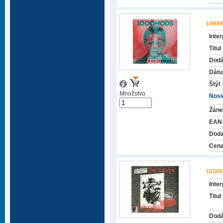
1000
Inter
Titul
Dodá
Dátu
Štýl
Množstvo
Nosič
Žáne
EAN
Doda
Cena
101ER
Inter
Titul
Dodá