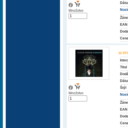
Dátu
Nosič
Množstvo
Žáne
EAN
Doda
Cena
12 S
Inter
Titul
Dodá
Dátu
Štýl
Množstvo
Nosič
Žáne
EAN
Doda
Cena