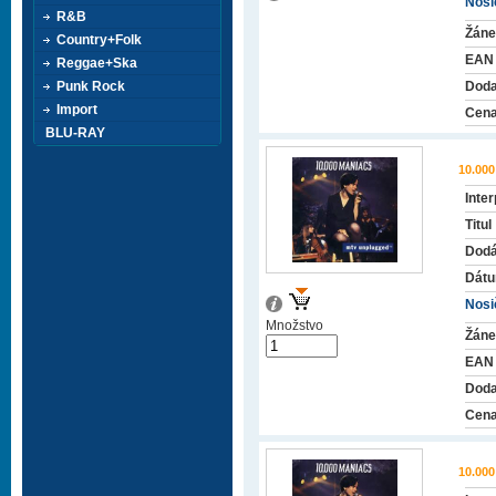
Nosič
R&B
Žáne
Country+Folk
EAN
Reggae+Ska
Punk Rock
Doda
Import
Cena
BLU-RAY
10.00
Inter
Titul
Dodá
Dátu
Nosič
Množstvo
Žáne
EAN
Doda
Cena
10.00