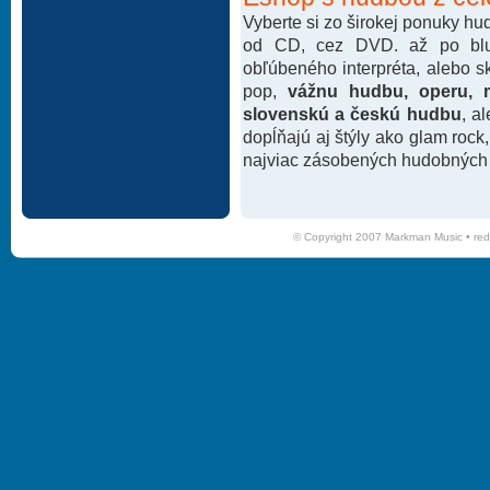
Vyberte si zo širokej ponuky h
od CD, cez DVD. až po blu-
obľúbeného interpréta, alebo 
pop,
vážnu hudbu, operu, m
slovenskú a českú hudbu
, a
dopĺňajú aj štýly ako glam rock
najviac zásobených hudobných k
© Copyright 2007 Markman Music •
red