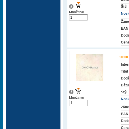
Štýl
Množstvo
Nosič
Žáne
EAN
Doda
Cena
10000
Inter
Titul
Dodá
Dátu
Štýl
Množstvo
Nosič
Žáne
EAN
Doda
Cena