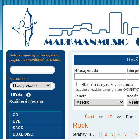
Zadajte najmenej tri znaky, alebo
Rozší
prejdite na
ROZŠÍRENÉ HĽADANIE
Hľadaj všade
Interpr
Kde hľadať?
Hľadaj presný názov interpreta
- zadajte priezvisko a meno, napr. GOMBI
Žáner:
Nosič:
Rozšírené hľadanie
CD
Úvod
>>
LP
>>
Rock
DVD
Rock
SACD
DUAL DISC
Stránky:
1
…
2
3
4
5
>|