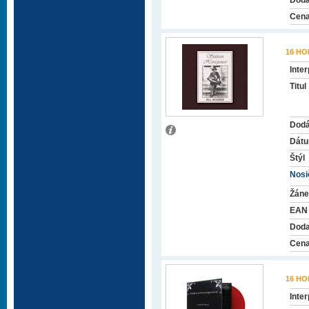
Doda
Cena
16 H
Inter
Titul
Dodá
Dátu
Štýl
Nosič
Žáne
EAN
Doda
Cena
16 H
Inter