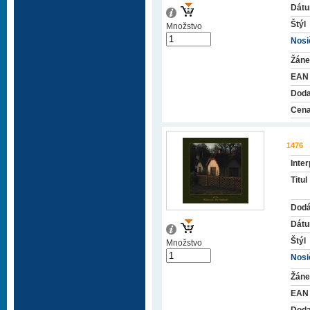
Dátu
Štýl
Množstvo
Nosič
Žáne
EAN
Doda
Cena
1476
Inter
Titul
Dodá
Dátu
Štýl
Množstvo
Nosič
Žáne
EAN