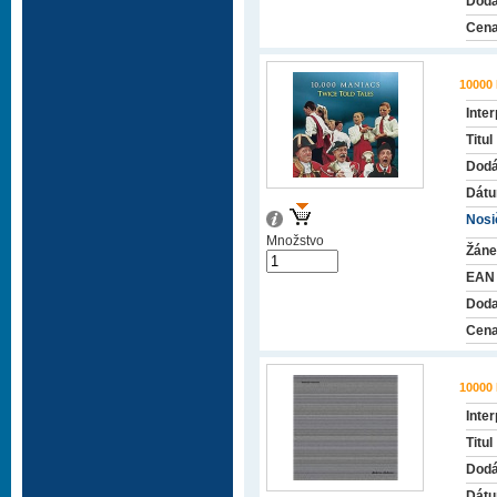
Doda
Cena
10000
Inter
Titul
Dodá
Dátu
Nosič
Množstvo
Žáne
EAN
Doda
Cena
10000
Inter
Titul
Dodá
Dátu