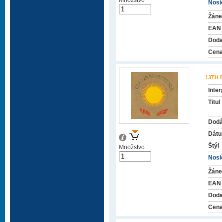
Množstvo
Nosič
Žáne
EAN
Doda
Cena
13TH
Inter
Titul
Dodá
Dátu
Štýl
Množstvo
Nosič
Žáne
EAN
Doda
Cena