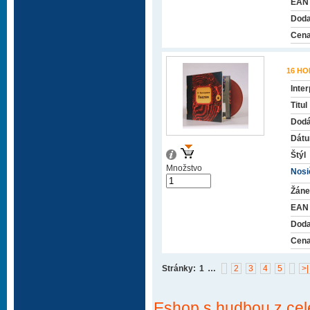
EAN
Doda
Cena
16 H
Inter
Titul
Dodá
Dátu
Štýl
Množstvo
Nosič
Žáne
EAN
Doda
Cena
Stránky:
1
…
2
3
4
5
>|
Eshop s hudbou z cel