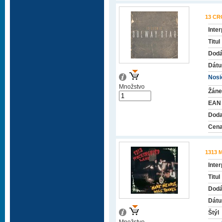
13 C
Inter
Titul
Dodá
Dátu
Nosič
Množstvo
Žáne
EAN
Doda
Cena
1313 
Inter
Titul
Dodá
Dátu
Štýl