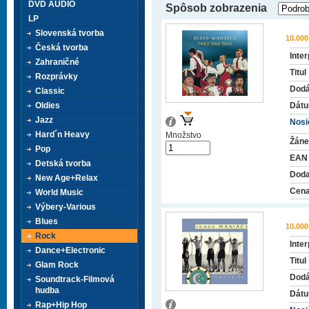
DVD AUDIO
Spôsob zobrazenia
LP
Slovenská tvorba
10.00
Česká tvorba
Inter
Zahraničné
Titul
Rozprávky
Dodá
Classic
Oldies
Dátu
Jazz
Nosič
Hard´n Heavy
Množstvo
Žáne
Pop
EAN
Detská tvorba
Doda
New Age+Relax
Cena
World Music
Výbery-Various
Blues
10.00
Rock
Inter
Dance+Electronic
Titul
Glam Rock
Dodá
Soundtrack-Filmová
hudba
Dátu
Rap+Hip Hop