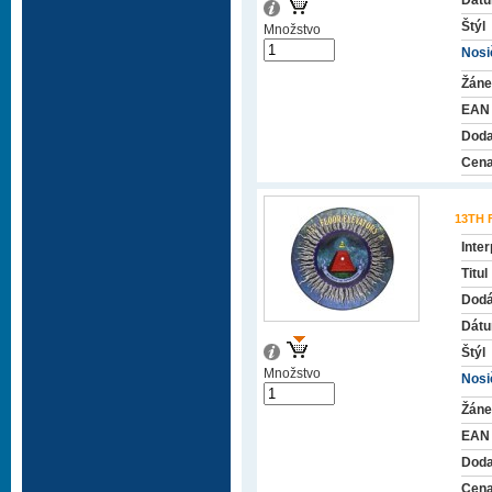
Dátu
Štýl
Množstvo
Nosič
Žáne
EAN
Doda
Cena
13TH
Inter
Titul
Dodá
Dátu
Štýl
Množstvo
Nosič
Žáne
EAN
Doda
Cena