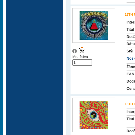
13TH
Inter
Titul
Dodá
Dátu
Štýl
Množstvo
Nosič
Žáne
EAN
Doda
Cena
13TH
Inter
Titul
Dodá