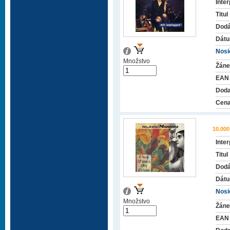
Inter
Titul
Dodá
Dátu
Nosič
Množstvo
Žáne
EAN
Doda
Cena
10.00
Inter
Titul
Dodá
Dátu
Nosič
Množstvo
Žáne
EAN