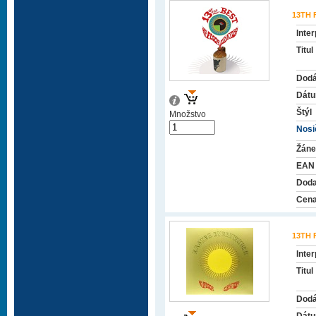
13TH
Inter
Titul
Dodá
Dátu
Štýl
Množstvo
Nosič
Žáne
EAN
Doda
Cena
13TH
Inter
Titul
Dodá