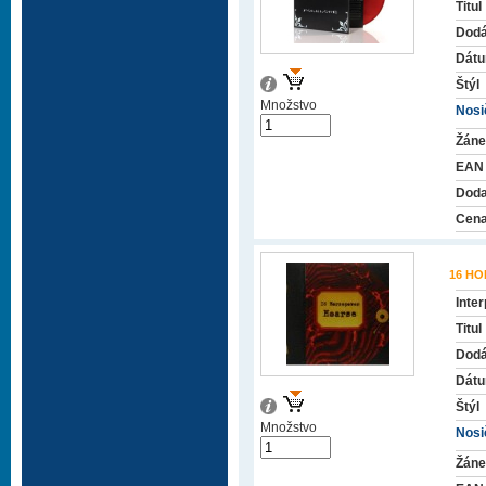
Titul
Dodá
Dátu
Štýl
Množstvo
Nosič
Žáne
EAN
Doda
Cena
16 H
Inter
Titul
Dodá
Dátu
Štýl
Množstvo
Nosič
Žáne