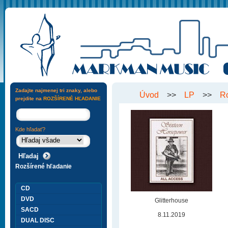
Zadajte najmenej tri znaky, alebo
Úvod
>>
LP
>>
R
prejdite na
ROZŠÍRENÉ HĽADANIE
Kde hľadať?
Rozšírené hľadanie
CD
DVD
Glitterhouse
SACD
8.11.2019
DUAL DISC