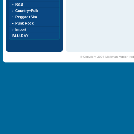
R&B
Country+Folk
Reggae+Ska
Punk Rock
Import
BLU-RAY
© Copyright 2007 Markman Music •
red