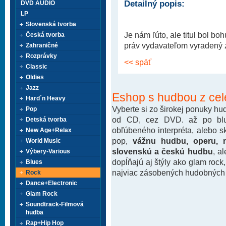
Detailný popis:
DVD AUDIO
LP
Slovenská tvorba
Je nám ľúto, ale titul bol b
Česká tvorba
práv vydavateľom vyradený z 
Zahraničné
Rozprávky
<< späť
Classic
Oldies
Jazz
Eshop s hudbou z cel
Hard´n Heavy
Vyberte si zo širokej ponuky h
Pop
od CD, cez DVD. až po blu-
Detská tvorba
obľúbeného interpréta, alebo 
New Age+Relax
pop,
vážnu hudbu, operu, m
World Music
slovenskú a českú hudbu
, a
Výbery-Various
dopĺňajú aj štýly ako glam rock
Blues
najviac zásobených hudobných k
Rock
Dance+Electronic
Glam Rock
Soundtrack-Filmová
hudba
Rap+Hip Hop