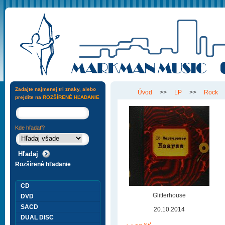
Zadajte najmenej tri znaky, alebo
Úvod
>>
LP
>>
Rock
prejdite na
ROZŠÍRENÉ HĽADANIE
Kde hľadať?
Rozšírené hľadanie
CD
Glitterhouse
DVD
SACD
20.10.2014
DUAL DISC