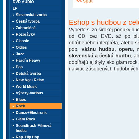
<< späť
DVD AUDIO
LP
Slovenská tvorba
Eshop s hudbou z cel
Česká tvorba
Zahraničné
Vyberte si zo širokej ponuky h
Rozprávky
od CD, cez DVD. až po blu-
Classic
obľúbeného interpréta, alebo 
Oldies
pop,
vážnu hudbu, operu, m
Jazz
slovenskú a českú hudbu
, a
Hard´n Heavy
dopĺňajú aj štýly ako glam rock
Pop
najviac zásobených hudobných k
Detská tvorba
New Age+Relax
World Music
Výbery-Various
Blues
Rock
Dance+Electronic
Glam Rock
Soundtrack-Filmová
hudba
Rap+Hip Hop