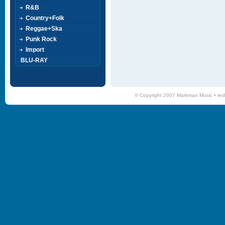
R&B
Country+Folk
Reggae+Ska
Punk Rock
Import
BLU-RAY
© Copyright 2007 Markman Music •
red