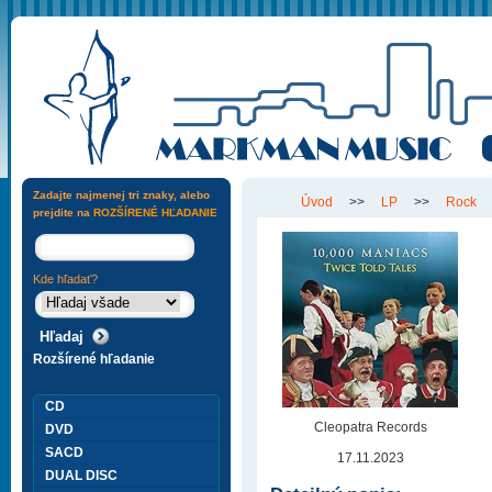
Zadajte najmenej tri znaky, alebo
Úvod
>>
LP
>>
Rock
prejdite na
ROZŠÍRENÉ HĽADANIE
Kde hľadať?
Rozšírené hľadanie
CD
Cleopatra Records
DVD
SACD
17.11.2023
DUAL DISC