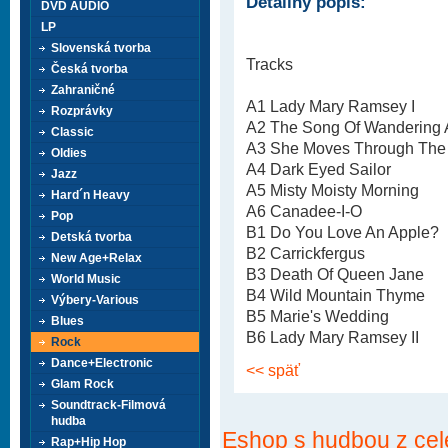
Detailný popis:
DVD AUDIO
LP
Slovenská tvorba
Tracks
Česká tvorba
Zahraničné
A1 Lady Mary Ramsey I
Rozprávky
A2 The Song Of Wandering
Classic
A3 She Moves Through The 
Oldies
A4 Dark Eyed Sailor
Jazz
A5 Misty Moisty Morning
Hard´n Heavy
A6 Canadee-I-O
Pop
B1 Do You Love An Apple?
Detská tvorba
B2 Carrickfergus
New Age+Relax
B3 Death Of Queen Jane
World Music
B4 Wild Mountain Thyme
Výbery-Various
B5 Marie's Wedding
Blues
B6 Lady Mary Ramsey II
Rock
Dance+Electronic
<< späť
Glam Rock
Soundtrack-Filmová
hudba
Eshop s hudbou z cel
Rap+Hip Hop