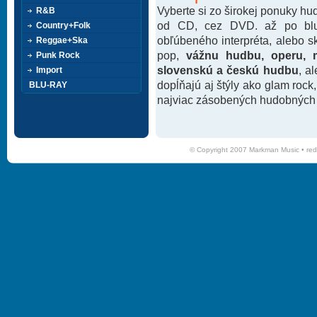
Vyberte si zo širokej ponuky h
R&B
od CD, cez DVD. až po blu-
Country+Folk
obľúbeného interpréta, alebo 
Reggae+Ska
pop,
vážnu hudbu, operu, m
Punk Rock
slovenskú a českú hudbu
, a
Import
dopĺňajú aj štýly ako glam rock
BLU-RAY
najviac zásobených hudobných k
© Copyright 2007 Markman Music •
red