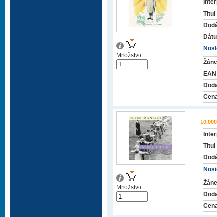
Inter
Titul
Dodá
Dátu
Nosič
Množstvo
Žáne
EAN
Doda
Cena
10.00
Inter
Titul
Dodá
Nosič
Žáne
Množstvo
Doda
Cena