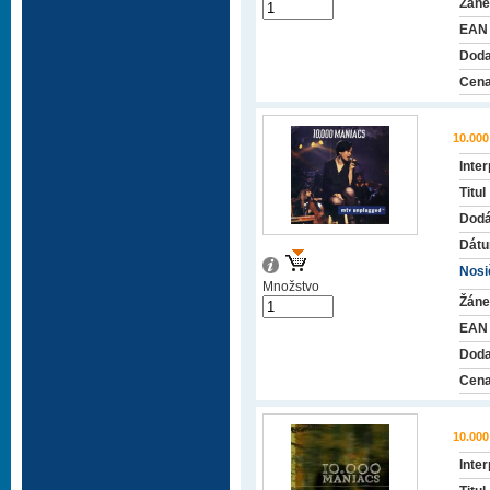
Žáne
EAN
Doda
Cena
10.00
Inter
Titul
Dodá
Dátu
Nosič
Množstvo
Žáne
EAN
Doda
Cena
10.00
Inter