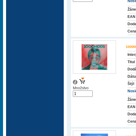
Nosič
Žáne
EAN
Doda
Cena
1000
Inter
Titul
Dodá
Dátu
Štýl
Množstvo
Nosič
Žáne
EAN
Doda
Cena