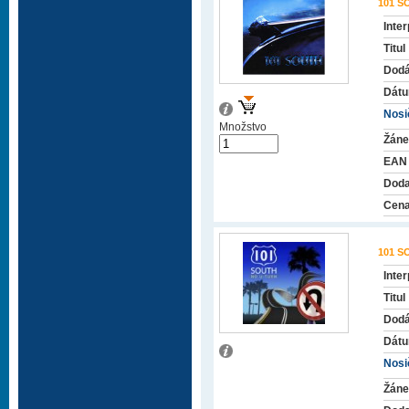
101 S
Inter
Titul
Dodá
Dátu
Nosič
Množstvo
Žáne
EAN
Doda
Cena
101 S
Inter
Titul
Dodá
Dátu
Nosič
Žáne