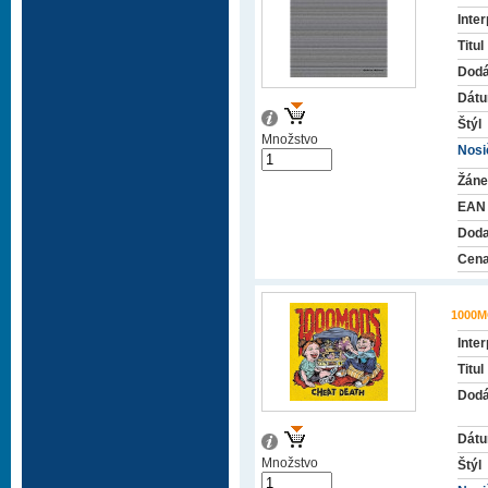
Inter
Titul
Dodá
Dátu
Štýl
Množstvo
Nosič
Žáne
EAN
Doda
Cena
1000
Inter
Titul
Dodá
Dátu
Množstvo
Štýl