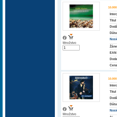
10.00
Inter
Titul
Dodá
Dátu
Nosič
Množstvo
Žáne
EAN
Doda
Cena
10.00
Inter
Titul
Dodá
Dátu
Nosič
Množstvo