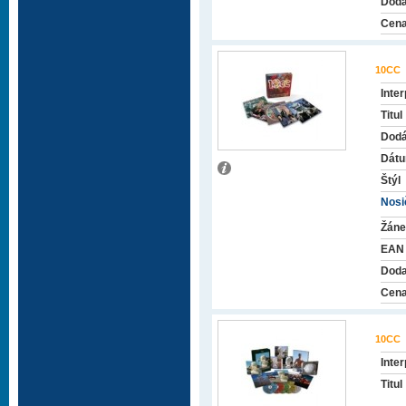
Doda
Cena
10CC
Inter
Titul
Dodá
Dátu
Štýl
Nosič
Žáne
EAN
Doda
Cena
10CC
Inter
Titul