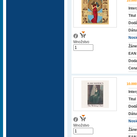
10.00
Inter
Titul
Dodá
Dátu
Nosič
Množstvo
Žáne
EAN
Doda
Cena
10.00
Inter
Titul
Dodá
Dátu
Nosič
Množstvo
Žáne