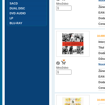
Nosič
SACD
Množstvo
Žáne
DUAL DISC
EAN
DVD AUDIO
LP
Doda
BLU-RAY
Cena
10.00
Inter
Titul
Dodá
Dátu
Nosič
Množstvo
Žáne
EAN
Doda
Cena
10.00