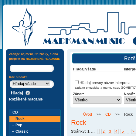
Zadajte najmenej tri znaky, alebo
Rozší
prejdite na
ROZŠÍRENÉ HĽADANIE
Hľadaj všade
Interpr
Kde hľadať?
Hľadaj presný názov interpreta
- zadajte priezvisko a meno, napr. GOMBI
Žáner:
Nosič:
Rozšírené hľadanie
CD
Úvod
>>
CD
>>
Rock
Rock
Rock
Pop
Classic
Stránky:
1
…
2
3
4
5
>|