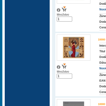
Dodá
Nosič
Množstvo
Žáne
Doda
Cena
10000
Inter
Titul
Dodá
Dátu
Nosič
Množstvo
Žáne
EAN
Doda
Cena
10000