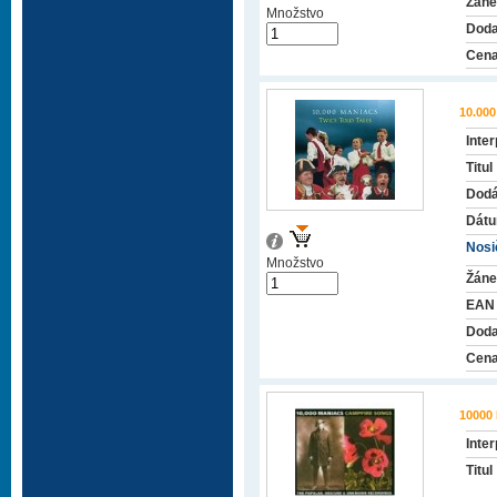
Žáne
Množstvo
Doda
Cena
10.00
Inter
Titul
Dodá
Dátu
Nosič
Množstvo
Žáne
EAN
Doda
Cena
10000
Inter
Titul