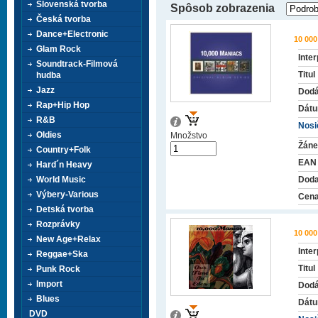
Slovenská tvorba
Spôsob zobrazenia
Česká tvorba
Dance+Electronic
10 00
Glam Rock
Inter
Soundtrack-Filmová
Titul
hudba
Jazz
Dodá
Rap+Hip Hop
Dátu
R&B
Nosič
Oldies
Množstvo
Žáne
Country+Folk
EAN
Hard´n Heavy
World Music
Doda
Výbery-Various
Cena
Detská tvorba
Rozprávky
10 00
New Age+Relax
Inter
Reggae+Ska
Titul
Punk Rock
Import
Dodá
Blues
Dátu
DVD