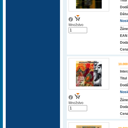
Titul
Dodá
Dátu
Nosič
Množstvo
Žáne
EAN
Doda
Cena
10.00
Inter
Titul
Dodá
Nosič
Žáne
Množstvo
Doda
Cena