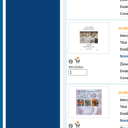
EAN
Doda
Cena
10.00
Inter
Titul
Dodá
Nosič
Žáne
Množstvo
Doda
Cena
10.00
Inter
Titul
Dodá
Nosič