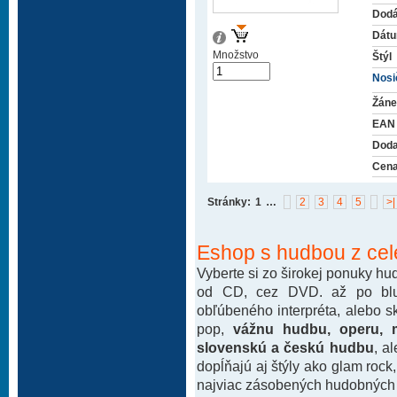
Dodá
Dátu
Množstvo
Štýl
Nosič
Žáne
EAN
Doda
Cena
Stránky:
1
…
2
3
4
5
>|
Eshop s hudbou z cel
Vyberte si zo širokej ponuky h
od CD, cez DVD. až po blu-
obľúbeného interpréta, alebo 
pop,
vážnu hudbu, operu, m
slovenskú a českú hudbu
, a
dopĺňajú aj štýly ako glam rock
najviac zásobených hudobných k