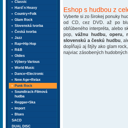
Classic
Hard´n Heavy
Eshop s hudbou z cel
Country+Folk
Vyberte si zo širokej ponuky h
Glam Rock
od CD, cez DVD. až po blu-
Slovenská tvorba
obľúbeného interpréta, alebo 
Česká tvorba
pop,
vážnu hudbu, operu, m
Jazz
slovenskú a českú hudbu
, a
Rap+Hip Hop
dopĺňajú aj štýly ako glam rock
R&B
najviac zásobených hudobných k
Oldies
Výbery-Various
World Music
Dance+Electronic
New Age+Relax
Punk Rock
Soundtrack-Filmová
hudba
Reggae+Ska
Import
Blues
SACD
DUAL DISC