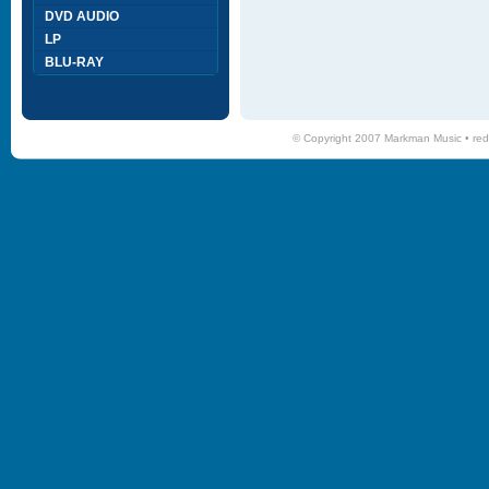
DVD AUDIO
LP
BLU-RAY
© Copyright 2007 Markman Music •
red