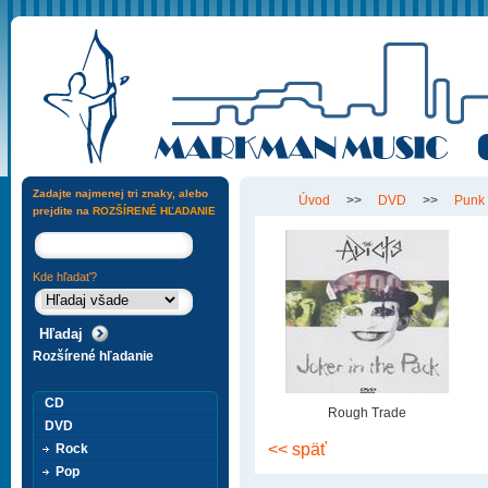
Zadajte najmenej tri znaky, alebo
Úvod
>>
DVD
>>
Punk
prejdite na
ROZŠÍRENÉ HĽADANIE
Kde hľadať?
Rozšírené hľadanie
CD
Rough Trade
DVD
<< späť
Rock
Pop