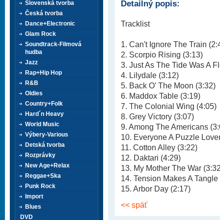
Detailný popis:
Slovenská tvorba
Česká tvorba
Tracklist
Dance+Electronic
Glam Rock
1. Can't Ignore The Train (2:
Soundtrack-Filmová
hudba
2. Scorpio Rising (3:13)
Jazz
3. Just As The Tide Was A F
Rap+Hip Hop
4. Lilydale (3:12)
R&B
5. Back O' The Moon (3:32)
Oldies
6. Maddox Table (3:19)
Country+Folk
7. The Colonial Wing (4:05)
Hard´n Heavy
8. Grey Victory (3:07)
World Music
9. Among The Americans (3:
Výbery-Various
10. Everyone A Puzzle Lover
Detská tvorba
11. Cotton Alley (3:22)
Rozprávky
12. Daktari (4:29)
New Age+Relax
13. My Mother The War (3:32
Reggae+Ska
14. Tension Makes A Tangle 
Punk Rock
15. Arbor Day (2:17)
Import
<< späť
Blues
DVD