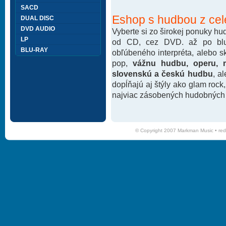
SACD
Eshop s hudbou z cel
DUAL DISC
DVD AUDIO
Vyberte si zo širokej ponuky h
LP
od CD, cez DVD. až po blu-
BLU-RAY
obľúbeného interpréta, alebo 
pop,
vážnu hudbu, operu, m
slovenskú a českú hudbu
, a
dopĺňajú aj štýly ako glam rock
najviac zásobených hudobných k
© Copyright 2007 Markman Music •
red