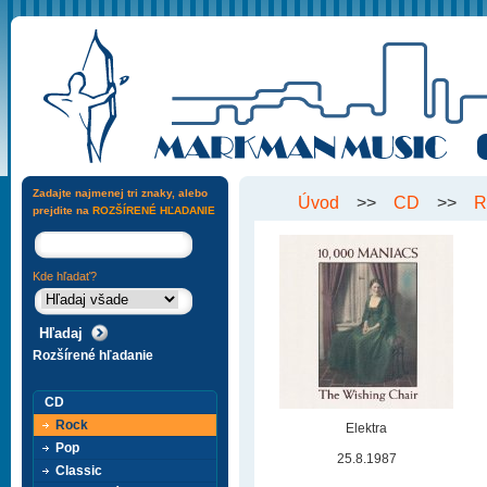
Zadajte najmenej tri znaky, alebo
Úvod
>>
CD
>>
R
prejdite na
ROZŠÍRENÉ HĽADANIE
Kde hľadať?
Rozšírené hľadanie
CD
Rock
Elektra
Pop
25.8.1987
Classic