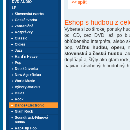
<< späť
DVD AUDIO
LP
Slovenská tvorba
Česká tvorba
Eshop s hudbou z cel
Zahraničné
Vyberte si zo širokej ponuky h
Rozprávky
od CD, cez DVD. až po blu-
Classic
obľúbeného interpréta, alebo 
Oldies
pop,
vážnu hudbu, operu, m
Jazz
slovenskú a českú hudbu
, a
Hard´n Heavy
dopĺňajú aj štýly ako glam rock
Pop
najviac zásobených hudobných k
Detská tvorba
New Age+Relax
World Music
Výbery-Various
Blues
Rock
Dance+Electronic
Glam Rock
Soundtrack-Filmová
hudba
Rap+Hip Hop