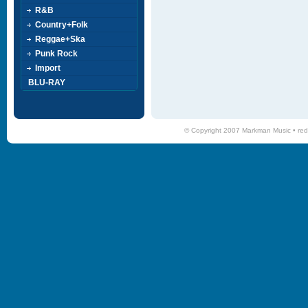
R&B
Country+Folk
Reggae+Ska
Punk Rock
Import
BLU-RAY
© Copyright 2007 Markman Music •
red