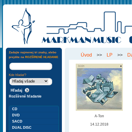
Zadajte najmenej tri znaky, alebo
Úvod
>>
LP
>>
Da
prejdite na
ROZŠÍRENÉ HĽADANIE
Kde hľadať?
Rozšírené hľadanie
CD
DVD
A-Ton
SACD
14.12.2018
DUAL DISC