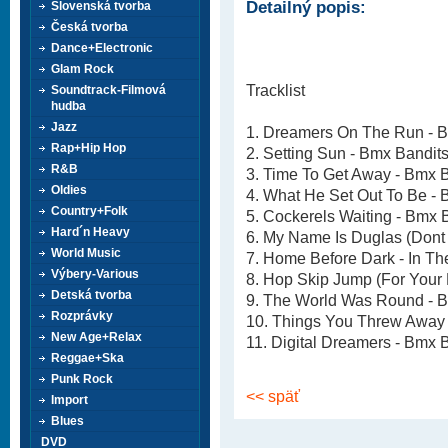
Detailný popis:
Slovenská tvorba
Česká tvorba
Dance+Electronic
Glam Rock
Tracklist
Soundtrack-Filmová
hudba
Jazz
1. Dreamers On The Run - 
Rap+Hip Hop
2. Setting Sun - Bmx Bandit
R&B
3. Time To Get Away - Bmx 
Oldies
4. What He Set Out To Be - 
Country+Folk
5. Cockerels Waiting - Bmx 
Hard´n Heavy
6. My Name Is Duglas (Dont
World Music
7. Home Before Dark - In Th
Výbery-Various
8. Hop Skip Jump (For Your 
Detská tvorba
9. The World Was Round - 
Rozprávky
10. Things You Threw Away 
New Age+Relax
11. Digital Dreamers - Bmx 
Reggae+Ska
Punk Rock
<< späť
Import
Blues
DVD