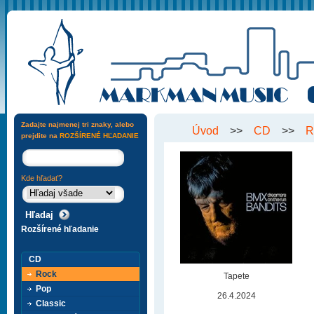
Zadajte najmenej tri znaky, alebo
Úvod
>>
CD
>>
R
prejdite na
ROZŠÍRENÉ HĽADANIE
Kde hľadať?
Rozšírené hľadanie
CD
Rock
Tapete
Pop
26.4.2024
Classic