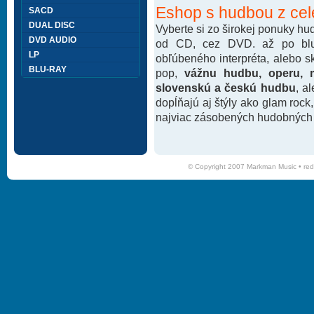
Eshop s hudbou z cel
SACD
DUAL DISC
Vyberte si zo širokej ponuky h
DVD AUDIO
od CD, cez DVD. až po blu-
LP
obľúbeného interpréta, alebo 
BLU-RAY
pop,
vážnu hudbu, operu, m
slovenskú a českú hudbu
, a
dopĺňajú aj štýly ako glam rock
najviac zásobených hudobných k
© Copyright 2007 Markman Music •
red