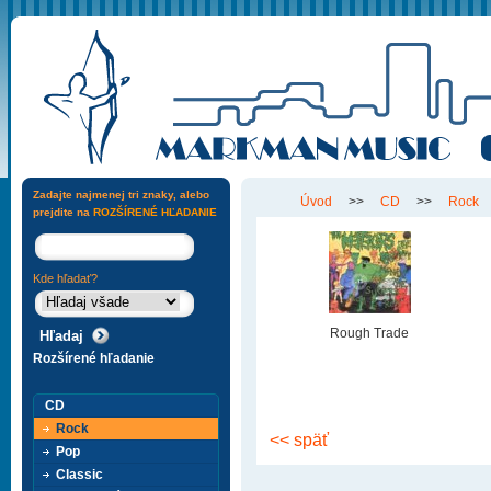
Zadajte najmenej tri znaky, alebo
Úvod
>>
CD
>>
Rock
prejdite na
ROZŠÍRENÉ HĽADANIE
Kde hľadať?
Rough Trade
Rozšírené hľadanie
CD
Rock
<< späť
Pop
Classic