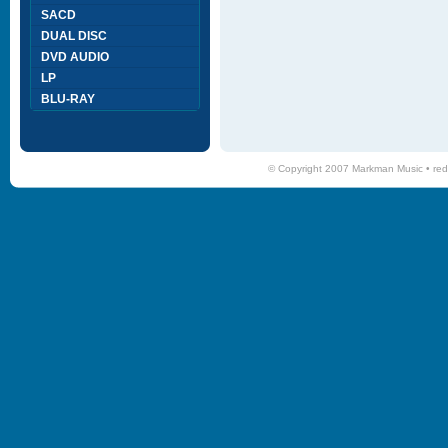
SACD
DUAL DISC
DVD AUDIO
LP
BLU-RAY
© Copyright 2007 Markman Music •
red