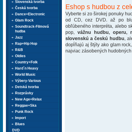
Slovenská tvorba
Eshop s hudbou z cel
Česká tvorba
Vyberte si zo širokej ponuky h
Dance+Electronic
od CD, cez DVD. až po blu-
Glam Rock
obľúbeného interpréta, alebo 
Soundtrack-Filmová
hudba
pop,
vážnu hudbu, operu, m
Jazz
slovenskú a českú hudbu
, a
Rap+Hip Hop
dopĺňajú aj štýly ako glam rock
R&B
najviac zásobených hudobných k
Oldies
Country+Folk
Hard´n Heavy
World Music
Výbery-Various
Detská tvorba
Rozprávky
New Age+Relax
Reggae+Ska
Punk Rock
Import
Blues
DVD