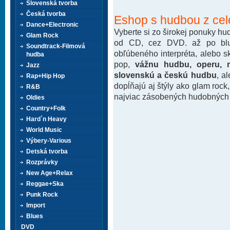
Slovenská tvorba
Česká tvorba
Eshop s hudbou z cel
Dance+Electronic
Vyberte si zo širokej ponuky h
Glam Rock
od CD, cez DVD. až po blu-
Soundtrack-Filmová
obľúbeného interpréta, alebo 
hudba
pop,
vážnu hudbu, operu, m
Jazz
slovenskú a českú hudbu
, a
Rap+Hip Hop
dopĺňajú aj štýly ako glam rock
R&B
najviac zásobených hudobných k
Oldies
Country+Folk
Hard´n Heavy
World Music
Výbery-Various
Detská tvorba
Rozprávky
New Age+Relax
Reggae+Ska
Punk Rock
Import
Blues
DVD