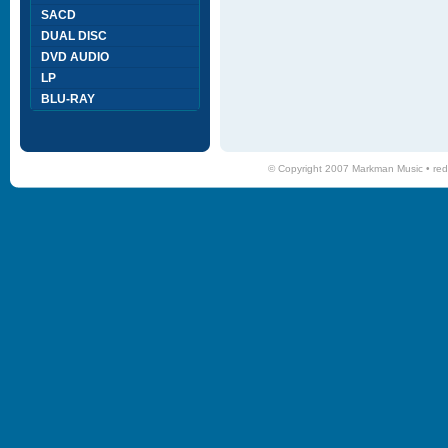
SACD
DUAL DISC
DVD AUDIO
LP
BLU-RAY
© Copyright 2007 Markman Music •
red