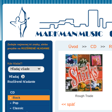
Zadajte najmenej tri znaky, alebo
Úvod
>>
CD
>>
R
prejdite na
ROZŠÍRENÉ HĽADANIE
Kde hľadať?
Rozšírené hľadanie
CD
Rough Trade
Rock
Pop
<< späť
Classic