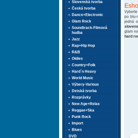
Slovenská tvorba
Esho
Česká tvorba
Vyberte
Dance+Electronic
po blu-
Glam Rock
jedná 
sloven
Soundtrack-Filmová
glam ro
hudba
hard ro
Jazz
Rap+Hip Hop
R&B
Oldies
Country+Folk
Hard´n Heavy
World Music
Výbery-Various
Detská tvorba
Rozprávky
New Age+Relax
Reggae+Ska
Punk Rock
Import
Blues
DVD