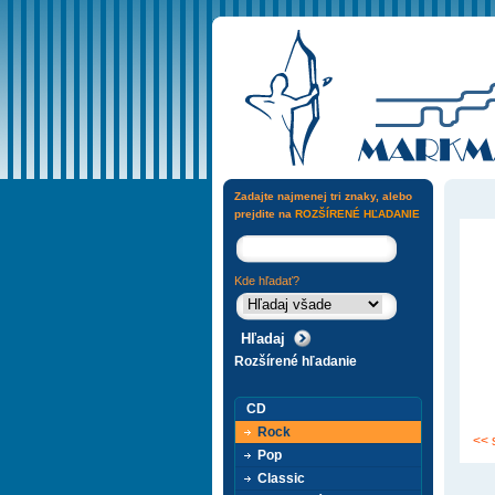
Zadajte najmenej tri znaky, alebo
prejdite na
ROZŠÍRENÉ HĽADANIE
Kde hľadať?
Rozšírené hľadanie
CD
Rock
<< 
Pop
Classic