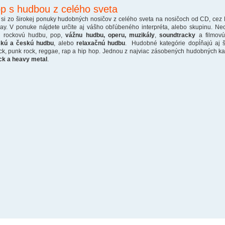
p s hudbou z celého sveta
 si zo širokej ponuky hudobných nosičov z celého sveta na nosičoch od CD, cez
ray. V ponuke nájdete určite aj vášho obľúbeného interpréta, alebo skupinu. Ne
o rockovú hudbu, pop,
vážnu hudbu, operu, muzikály
,
soundtracky
a filmovú
skú a českú hudbu
, alebo
relaxačnú hudbu
. Hudobné kategórie dopĺňajú aj š
ck, punk rock, reggae, rap a hip hop. Jednou z najviac zásobených hudobných kate
ck a heavy metal
.