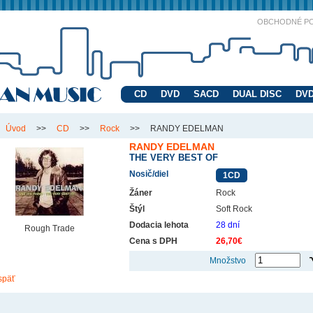
OBCHODNÉ P
CD
DVD
SACD
DUAL DISC
DVD
Úvod
>>
CD
>>
Rock
>>
RANDY EDELMAN
RANDY EDELMAN
THE VERY BEST OF
Nosič/diel
1CD
Žáner
Rock
Štýl
Soft Rock
Dodacia lehota
28 dní
Rough Trade
Cena s DPH
26,70€
Množstvo
späť