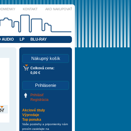
ODMIENKY
KONTAKT
AKO NAKUPOVAŤ
 AUDIO
LP
BLU-RAY
Nákupný košík
Celková cena:
0,00 €
Prihlásenie
Prihlásiť
Registrácia
Akciové tituly
Výpredaje
Top ponuka
Vaše postrehy a pripomienky nám
prosím zasielajte na