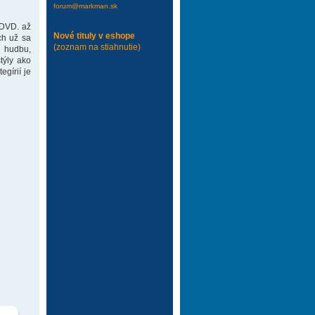
forum@markman.sk
 DVD. až
Nové tituly v eshope
ch už sa
(zoznam na stiahnutie)
 hudbu,
týly ako
gírií je