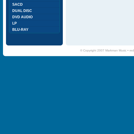
SACD
DUAL DISC
DVD AUDIO
LP
BLU-RAY
© Copyright 2007 Markman Music •
red