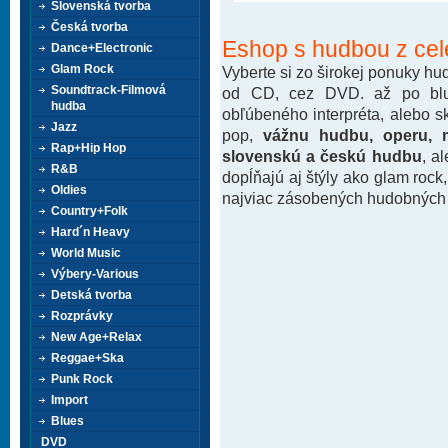
Slovenská tvorba
Česká tvorba
Eshop s hudbou z cel
Dance+Electronic
Glam Rock
Vyberte si zo širokej ponuky h
Soundtrack-Filmová
od CD, cez DVD. až po blu-
hudba
obľúbeného interpréta, alebo 
Jazz
pop,
vážnu hudbu, operu, m
Rap+Hip Hop
slovenskú a českú hudbu
, a
R&B
dopĺňajú aj štýly ako glam rock
Oldies
najviac zásobených hudobných k
Country+Folk
Hard´n Heavy
World Music
Výbery-Various
Detská tvorba
Rozprávky
New Age+Relax
Reggae+Ska
Punk Rock
Import
Blues
DVD