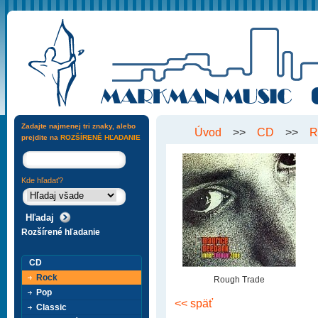
Zadajte najmenej tri znaky, alebo
Úvod
>>
CD
>>
R
prejdite na
ROZŠÍRENÉ HĽADANIE
Kde hľadať?
Rozšírené hľadanie
CD
Rock
Rough Trade
Pop
<< späť
Classic