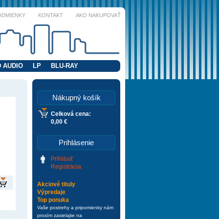
ODMIENKY
KONTAKT
AKO NAKUPOVAŤ
 AUDIO
LP
BLU-RAY
Nákupný košík
Celková cena:
0,00 €
Prihlásenie
Prihlásiť
Registrácia
Akciové tituly
Výpredaje
Top ponuka
Vaše postrehy a pripomienky nám
prosím zasielajte na