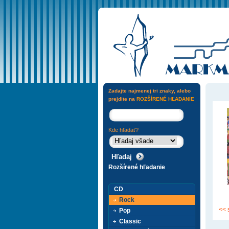
Zadajte najmenej tri znaky, alebo
prejdite na
ROZŠÍRENÉ HĽADANIE
Kde hľadať?
Rozšírené hľadanie
CD
Rock
<< 
Pop
Classic