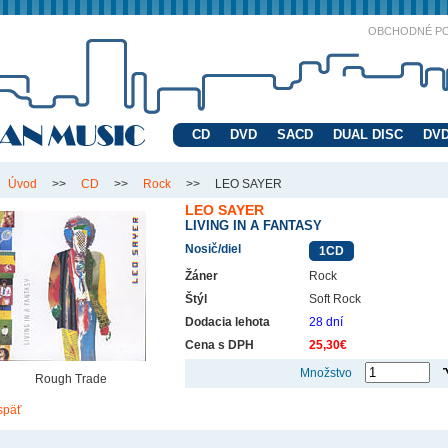
OBCHODNÉ P
CD
DVD
SACD
DUAL DISC
DVD
Úvod
>>
CD
>>
Rock
>>
LEO SAYER
LEO SAYER
LIVING IN A FANTASY
Nosič/diel
1CD
Žáner
Rock
Štýl
Soft Rock
Dodacia lehota
28 dní
Cena s DPH
25,30€
Množstvo
Rough Trade
späť