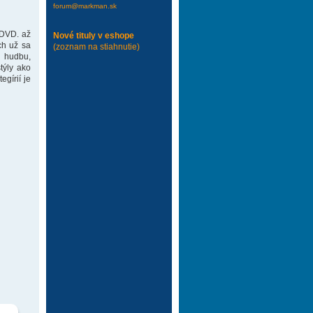
forum@markman.sk
 DVD. až
Nové tituly v eshope
ch už sa
(zoznam na stiahnutie)
 hudbu,
týly ako
gírií je