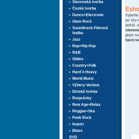
Slovenská tvorba
Esho
Česká tvorba
Dance+Electronic
Vyberte
po blu-
Glam Rock
jedná 
Soundtrack-Filmová
sloven
hudba
glam ro
Jazz
hard ro
Rap+Hip Hop
R&B
Oldies
Country+Folk
Hard´n Heavy
World Music
Výbery-Various
Detská tvorba
Rozprávky
New Age+Relax
Reggae+Ska
Punk Rock
Import
Blues
DVD