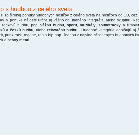
p s hudbou z celého sveta
 si zo širokej ponuky hudobných nosičov z celého sveta na nosičoch od CD, cez
ray. V ponuke nájdete určite aj vášho obľúbeného interpréta, alebo skupinu. Ne
o rockovú hudbu, pop,
vážnu hudbu, operu, muzikály
,
soundtracky
a filmovú
skú a českú hudbu
, alebo
relaxačnú hudbu
. Hudobné kategórie dopĺňajú aj š
ck, punk rock, reggae, rap a hip hop. Jednou z najviac zásobených hudobných kate
ck a heavy metal
.