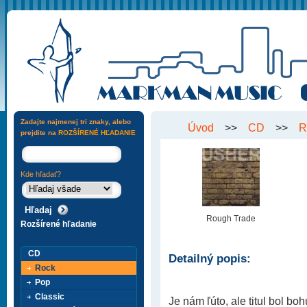
Zadajte najmenej tri znaky, alebo
Úvod
>>
CD
>>
R
prejdite na
ROZŠÍRENÉ HĽADANIE
Kde hľadať?
Rough Trade
Rozšírené hľadanie
CD
Detailný popis:
Rock
Pop
Classic
Je nám ľúto, ale titul bol b