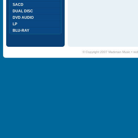
SACD
DUAL DISC
DVD AUDIO
LP
BLU-RAY
© Copyright 2007 Markman Music •
red