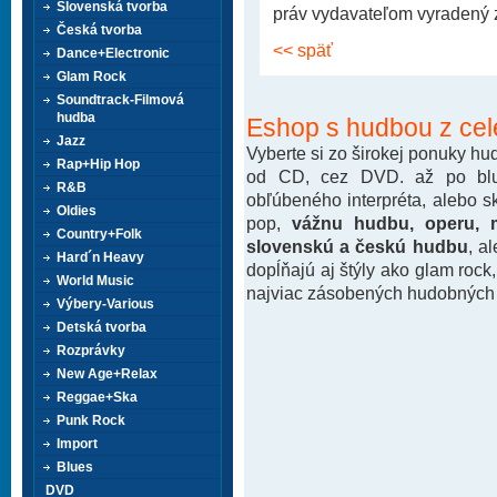
Slovenská tvorba
práv vydavateľom vyradený z 
Česká tvorba
<< späť
Dance+Electronic
Glam Rock
Soundtrack-Filmová
hudba
Eshop s hudbou z cel
Jazz
Vyberte si zo širokej ponuky h
Rap+Hip Hop
od CD, cez DVD. až po blu-
R&B
obľúbeného interpréta, alebo 
Oldies
pop,
vážnu hudbu, operu, m
Country+Folk
slovenskú a českú hudbu
, a
Hard´n Heavy
dopĺňajú aj štýly ako glam rock
World Music
najviac zásobených hudobných k
Výbery-Various
Detská tvorba
Rozprávky
New Age+Relax
Reggae+Ska
Punk Rock
Import
Blues
DVD