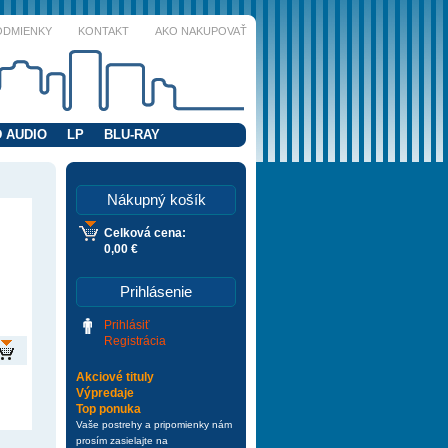
ODMIENKY
KONTAKT
AKO NAKUPOVAŤ
 AUDIO
LP
BLU-RAY
Nákupný košík
Celková cena:
0,00 €
Prihlásenie
Prihlásiť
Registrácia
Akciové tituly
Výpredaje
Top ponuka
Vaše postrehy a pripomienky nám
prosím zasielajte na