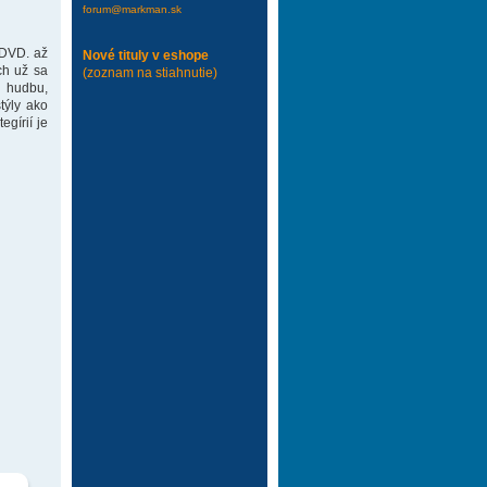
forum@markman.sk
 DVD. až
Nové tituly v eshope
ch už sa
(zoznam na stiahnutie)
 hudbu,
týly ako
gírií je