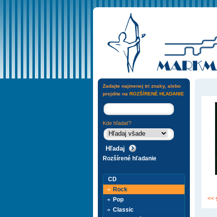
Zadajte najmenej tri znaky, alebo
prejdite na
ROZŠÍRENÉ HĽADANIE
Kde hľadať?
Rozšírené hľadanie
CD
Rock
<< 
Pop
Classic