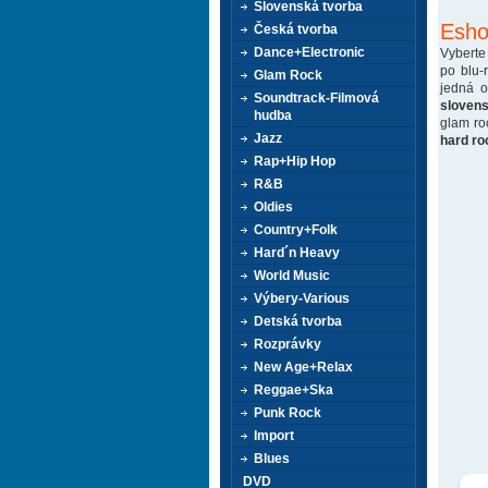
Slovenská tvorba
Esho
Česká tvorba
Dance+Electronic
Vyberte
po blu-
Glam Rock
jedná 
Soundtrack-Filmová
sloven
hudba
glam ro
Jazz
hard ro
Rap+Hip Hop
R&B
Oldies
Country+Folk
Hard´n Heavy
World Music
Výbery-Various
Detská tvorba
Rozprávky
New Age+Relax
Reggae+Ska
Punk Rock
Import
Blues
DVD