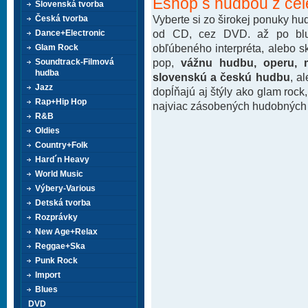
Eshop s hudbou z cel
Slovenská tvorba
Vyberte si zo širokej ponuky h
Česká tvorba
od CD, cez DVD. až po blu-
Dance+Electronic
obľúbeného interpréta, alebo 
Glam Rock
pop,
vážnu hudbu, operu, m
Soundtrack-Filmová
hudba
slovenskú a českú hudbu
, a
Jazz
dopĺňajú aj štýly ako glam rock
Rap+Hip Hop
najviac zásobených hudobných k
R&B
Oldies
Country+Folk
Hard´n Heavy
World Music
Výbery-Various
Detská tvorba
Rozprávky
New Age+Relax
Reggae+Ska
Punk Rock
Import
Blues
DVD