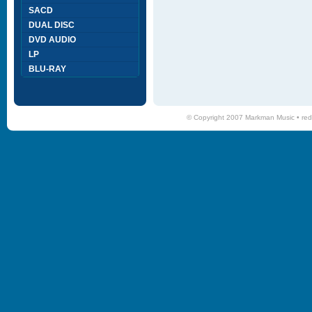
SACD
DUAL DISC
DVD AUDIO
LP
BLU-RAY
© Copyright 2007 Markman Music •
red