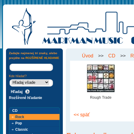
Zadajte najmenej tri znaky, alebo
Úvod
>>
CD
>>
R
prejdite na
ROZŠÍRENÉ HĽADANIE
Kde hľadať?
Rough Trade
Rozšírené hľadanie
CD
<< späť
Rock
Pop
Classic