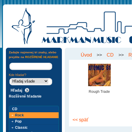
Zadajte najmenej tri znaky, alebo
Úvod
>>
CD
>>
R
prejdite na
ROZŠÍRENÉ HĽADANIE
Kde hľadať?
Rough Trade
Rozšírené hľadanie
CD
Rock
<< späť
Pop
Classic