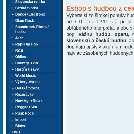
Slovenská tvorba
Eshop s hudbou z cel
Česká tvorba
Dance+Electronic
Vyberte si zo širokej ponuky h
Glam Rock
od CD, cez DVD. až po blu-
Soundtrack-Filmová
obľúbeného interpréta, alebo 
hudba
pop,
vážnu hudbu, operu, m
Jazz
slovenskú a českú hudbu
, a
Rap+Hip Hop
dopĺňajú aj štýly ako glam rock
R&B
najviac zásobených hudobných k
Oldies
Country+Folk
Hard´n Heavy
World Music
Výbery-Various
Detská tvorba
Rozprávky
New Age+Relax
Reggae+Ska
Punk Rock
Import
Blues
DVD