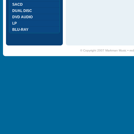
SACD
DUAL DISC
DVD AUDIO
LP
BLU-RAY
© Copyright 2007 Markman Music •
red