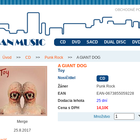
OBCHODNÉ P
CD
DVD
SACD
DUAL DISC
DVD
Úvod
>>
CD
>>
Punk Rock
>>
A GIANT DOG
A GIANT DOG
Toy
Nosič/diel
CD
Žáner
Punk Rock
EAN
EAN-0673855059228
Dodacia lehota
25 dní
Cena s DPH
14,10€
Množstvo
Merge
25.8.2017