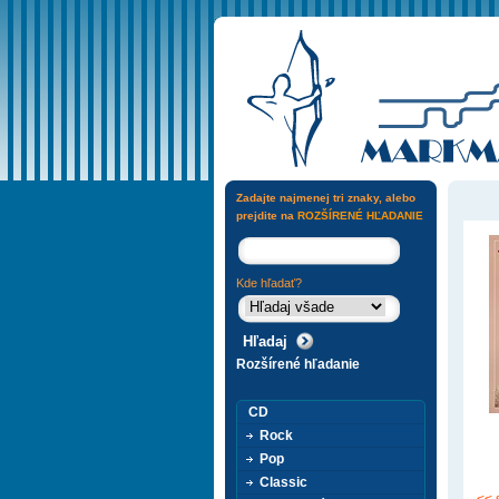
Zadajte najmenej tri znaky, alebo
prejdite na
ROZŠÍRENÉ HĽADANIE
Kde hľadať?
Rozšírené hľadanie
CD
Rock
Pop
Classic