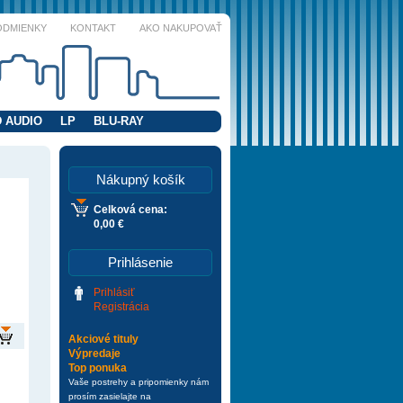
ODMIENKY
KONTAKT
AKO NAKUPOVAŤ
 AUDIO
LP
BLU-RAY
Nákupný košík
Celková cena:
0,00 €
Prihlásenie
Prihlásiť
Registrácia
Akciové tituly
Výpredaje
Top ponuka
Vaše postrehy a pripomienky nám
prosím zasielajte na