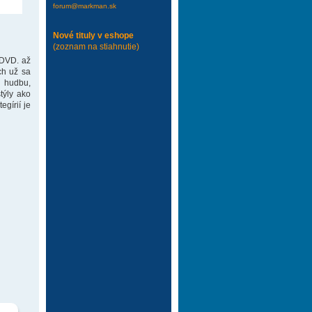
forum@markman.sk
Nové tituly v eshope
(zoznam na stiahnutie)
 DVD. až
ch už sa
 hudbu,
týly ako
gírií je