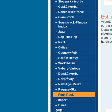
<< 
Slovenská tvorba
Česká tvorba
Dance+Electronic
Esho
Glam Rock
Vyberte
Soundtrack-Filmová
po blu-
hudba
jedná 
Jazz
sloven
Rap+Hip Hop
glam ro
hard ro
R&B
Oldies
Country+Folk
Hard´n Heavy
World Music
Výbery-Various
Detská tvorba
Rozprávky
New Age+Relax
Reggae+Ska
Punk Rock
Import
Blues
DVD