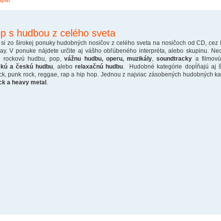
späť
p s hudbou z celého sveta
 si zo širokej ponuky hudobných nosičov z celého sveta na nosičoch od CD, cez
ray. V ponuke nájdete určite aj vášho obľúbeného interpréta, alebo skupinu. Ne
o rockovú hudbu, pop,
vážnu hudbu, operu, muzikály
,
soundtracky
a filmovú
skú a českú hudbu
, alebo
relaxačnú hudbu
. Hudobné kategórie dopĺňajú aj š
ck, punk rock, reggae, rap a hip hop. Jednou z najviac zásobených hudobných kate
ck a heavy metal
.