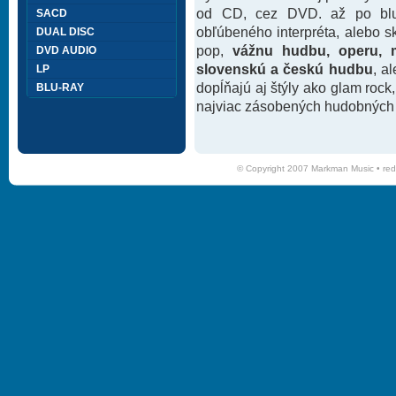
od CD, cez DVD. až po blu-
SACD
obľúbeného interpréta, alebo 
DUAL DISC
pop,
vážnu hudbu, operu, m
DVD AUDIO
slovenskú a českú hudbu
, a
LP
dopĺňajú aj štýly ako glam rock
BLU-RAY
najviac zásobených hudobných k
© Copyright 2007 Markman Music •
red