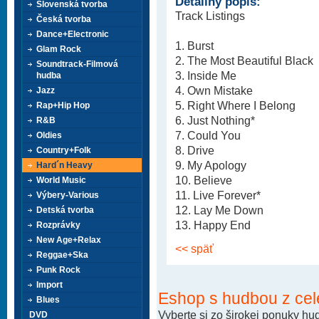
Detailný popis:
Slovenská tvorba
Track Listings
Česká tvorba
Dance+Electronic
1. Burst
Glam Rock
2. The Most Beautiful Black
Soundtrack-Filmová
3. Inside Me
hudba
4. Own Mistake
Jazz
5. Right Where I Belong
Rap+Hip Hop
6. Just Nothing*
R&B
7. Could You
Oldies
8. Drive
Country+Folk
9. My Apology
Hard´n Heavy
10. Believe
World Music
11. Live Forever*
Výbery-Various
12. Lay Me Down
Detská tvorba
13. Happy End
Rozprávky
New Age+Relax
<< späť
Reggae+Ska
Punk Rock
Import
Eshop s hudbou z cel
Blues
Vyberte si zo širokej ponuky h
DVD