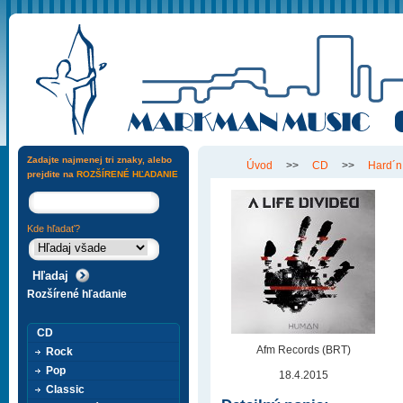
Zadajte najmenej tri znaky, alebo
Úvod
>>
CD
>>
Hard´n
prejdite na
ROZŠÍRENÉ HĽADANIE
Kde hľadať?
Rozšírené hľadanie
CD
Afm Records (BRT)
Rock
Pop
18.4.2015
Classic