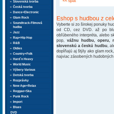
<< späť
Slovenská tvorba
Česká tvorba
Dance+Electronic
Eshop s hudbou z cel
Glam Rock
Soundtrack-Filmová
Vyberte si zo širokej ponuky h
hudba
od CD, cez DVD. až po blu-
Jazz
obľúbeného interpréta, alebo 
Rap+Hip Hop
pop,
vážnu hudbu, operu, m
R&B
slovenskú a českú hudbu
, a
Oldies
dopĺňajú aj štýly ako glam rock
Country+Folk
najviac zásobených hudobných k
Hard´n Heavy
World Music
Výbery-Various
Detská tvorba
Rozprávky
New Age+Relax
Reggae+Ska
Punk Rock
Import
Blues
DVD