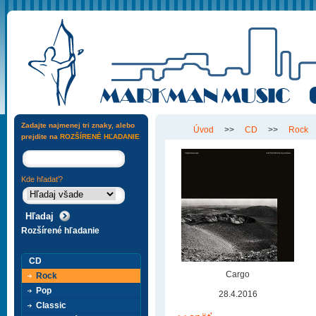
Zadajte najmenej tri znaky, alebo
Úvod
>>
CD
>>
Rock
prejdite na
ROZŠÍRENÉ HĽADANIE
Kde hľadať?
Rozšírené hľadanie
CD
Cargo
Rock
Pop
28.4.2016
Classic