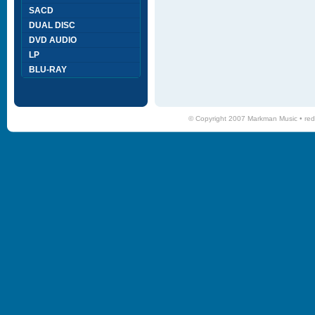
SACD
DUAL DISC
DVD AUDIO
LP
BLU-RAY
© Copyright 2007 Markman Music •
red