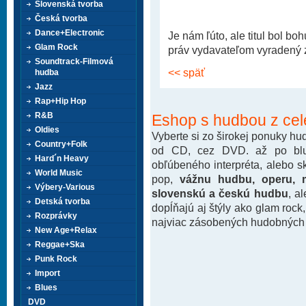
Slovenská tvorba
Česká tvorba
Dance+Electronic
Je nám ľúto, ale titul bol b
Glam Rock
práv vydavateľom vyradený z 
Soundtrack-Filmová
<< späť
hudba
Jazz
Rap+Hip Hop
R&B
Eshop s hudbou z cel
Oldies
Vyberte si zo širokej ponuky h
Country+Folk
od CD, cez DVD. až po blu-
Hard´n Heavy
obľúbeného interpréta, alebo 
World Music
pop,
vážnu hudbu, operu, m
Výbery-Various
slovenskú a českú hudbu
, a
Detská tvorba
dopĺňajú aj štýly ako glam rock
Rozprávky
najviac zásobených hudobných k
New Age+Relax
Reggae+Ska
Punk Rock
Import
Blues
DVD