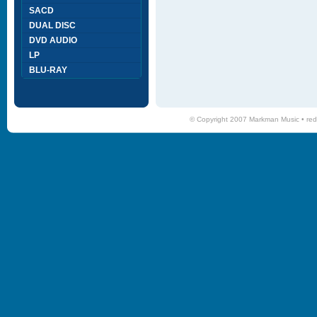
SACD
DUAL DISC
DVD AUDIO
LP
BLU-RAY
© Copyright 2007 Markman Music •
red