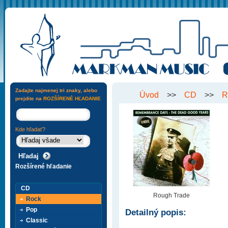
Zadajte najmenej tri znaky, alebo
Úvod
>>
CD
>>
R
prejdite na
ROZŠÍRENÉ HĽADANIE
Kde hľadať?
Rozšírené hľadanie
CD
Rough Trade
Rock
Pop
Detailný popis:
Classic