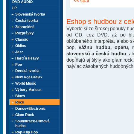
<< späť
DVD AUDIO
LP
Slovenská tvorba
Eshop s hudbou z cel
Česká tvorba
Zahraničné
Vyberte si zo širokej ponuky h
Rozprávky
od CD, cez DVD. až po blu-
Classic
obľúbeného interpréta, alebo 
Oldies
pop,
vážnu hudbu, operu, m
Jazz
slovenskú a českú hudbu
, a
Hard´n Heavy
dopĺňajú aj štýly ako glam rock
Pop
najviac zásobených hudobných k
Detská tvorba
New Age+Relax
World Music
Výbery-Various
Blues
Rock
Dance+Electronic
Glam Rock
Soundtrack-Filmová
hudba
Rap+Hip Hop