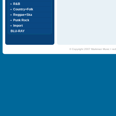
R&B
Country+Folk
Reggae+Ska
Punk Rock
Import
BLU-RAY
© Copyright 2007 Markman Music •
red