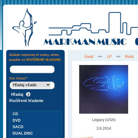
Zadajte najmenej tri znaky, alebo
Úvod
>>
LP
>>
Rock
prejdite na
ROZŠÍRENÉ HĽADANIE
Kde hľadať?
Rozšírené hľadanie
CD
Legacy (USA)
DVD
SACD
3.6.2014
DUAL DISC