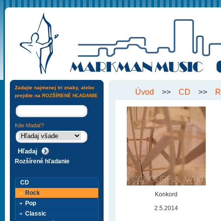
Zadajte najmenej tri znaky, alebo
Úvod
>>
CD
>>
R
prejdite na
ROZŠÍRENÉ HĽADANIE
Kde hľadať?
Rozšírené hľadanie
CD
Rock
Konkord
Pop
2.5.2014
Classic