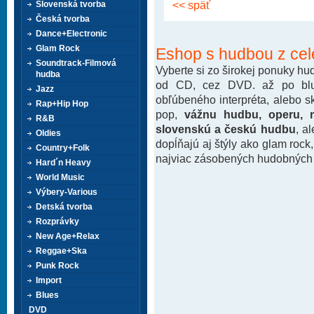
<< späť
Slovenská tvorba
Česká tvorba
Dance+Electronic
Glam Rock
Eshop s hudbou z cel
Soundtrack-Filmová
Vyberte si zo širokej ponuky h
hudba
od CD, cez DVD. až po blu-
Jazz
obľúbeného interpréta, alebo 
Rap+Hip Hop
pop,
vážnu hudbu, operu, m
R&B
slovenskú a českú hudbu
, a
Oldies
dopĺňajú aj štýly ako glam rock
Country+Folk
najviac zásobených hudobných k
Hard´n Heavy
World Music
Výbery-Various
Detská tvorba
Rozprávky
New Age+Relax
Reggae+Ska
Punk Rock
Import
Blues
DVD