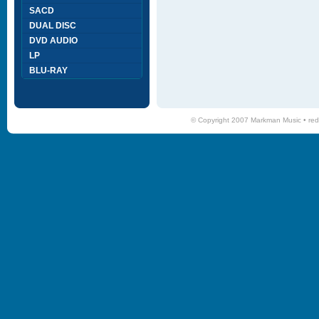
SACD
DUAL DISC
DVD AUDIO
LP
BLU-RAY
© Copyright 2007 Markman Music •
red