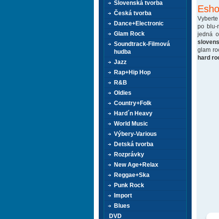
Slovenská tvorba
Esho
Česká tvorba
Vyberte
Dance+Electronic
po blu-
Glam Rock
jedná 
sloven
Soundtrack-Filmová
glam ro
hudba
hard ro
Jazz
Rap+Hip Hop
R&B
Oldies
Country+Folk
Hard´n Heavy
World Music
Výbery-Various
Detská tvorba
Rozprávky
New Age+Relax
Reggae+Ska
Punk Rock
Import
Blues
DVD