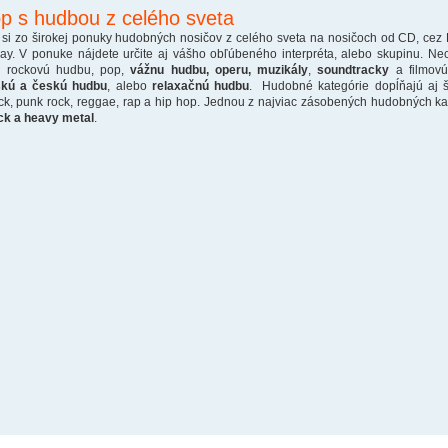
p s hudbou z celého sveta
 si zo širokej ponuky hudobných nosičov z celého sveta na nosičoch od CD, cez
ray. V ponuke nájdete určite aj vášho obľúbeného interpréta, alebo skupinu. Ne
o rockovú hudbu, pop,
vážnu hudbu, operu, muzikály
,
soundtracky
a filmovú
skú a českú hudbu
, alebo
relaxačnú hudbu
. Hudobné kategórie dopĺňajú aj š
ck, punk rock, reggae, rap a hip hop. Jednou z najviac zásobených hudobných kate
ck a heavy metal
.