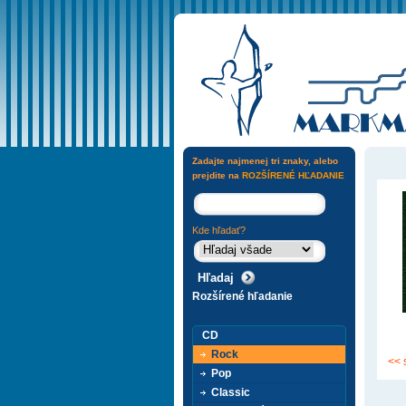
Zadajte najmenej tri znaky, alebo
prejdite na
ROZŠÍRENÉ HĽADANIE
Kde hľadať?
Rozšírené hľadanie
CD
Rock
<< 
Pop
Classic