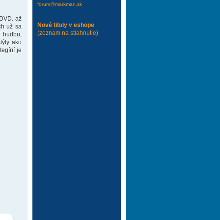
forum@markman.sk
 DVD. až
Nové tituly v eshope
ch už sa
(zoznam na stiahnutie)
 hudbu,
týly ako
gírií je