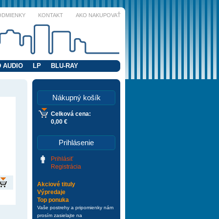
ODMIENKY
KONTAKT
AKO NAKUPOVAŤ
 AUDIO
LP
BLU-RAY
Nákupný košík
Celková cena:
0,00 €
Prihlásenie
Prihlásiť
Registrácia
Akciové tituly
Výpredaje
Top ponuka
Vaše postrehy a pripomienky nám
prosím zasielajte na