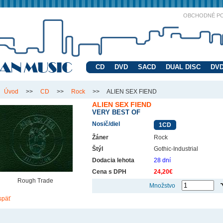
OBCHODNÉ P
CD
DVD
SACD
DUAL DISC
DVD
Úvod
>>
CD
>>
Rock
>>
ALIEN SEX FIEND
ALIEN SEX FIEND
VERY BEST OF
Nosič/diel
1CD
Žáner
Rock
Štýl
Gothic-Industrial
Dodacia lehota
28 dní
Cena s DPH
24,20€
Rough Trade
Množstvo
späť