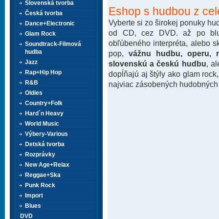
Slovenská tvorba
Eshop s hudbou z cel
Česká tvorba
Vyberte si zo širokej ponuky h
Dance+Electronic
od CD, cez DVD. až po blu-
Glam Rock
obľúbeného interpréta, alebo 
Soundtrack-Filmová
hudba
pop,
vážnu hudbu, operu, m
Jazz
slovenskú a českú hudbu
, a
Rap+Hip Hop
dopĺňajú aj štýly ako glam rock
R&B
najviac zásobených hudobných k
Oldies
Country+Folk
Hard´n Heavy
World Music
Výbery-Various
Detská tvorba
Rozprávky
New Age+Relax
Reggae+Ska
Punk Rock
Import
Blues
DVD