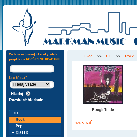
Zadajte najmenej tri znaky, alebo
Úvod
>>
CD
>>
Rock
prejdite na
ROZŠÍRENÉ HĽADANIE
Kde hľadať?
Rozšírené hľadanie
Rough Trade
CD
Rock
<< späť
Pop
Classic