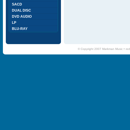
SACD
DUAL DISC
DVD AUDIO
LP
BLU-RAY
© Copyright 2007 Markman Music •
red