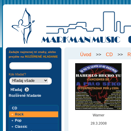
Zadajte najmenej tri znaky, alebo
Úvod
>>
CD
>>
R
prejdite na
ROZŠÍRENÉ HĽADANIE
Kde hľadať?
Rozšírené hľadanie
CD
Rock
Warner
Pop
28.3.2008
Classic