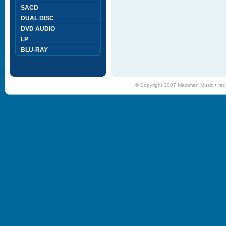
SACD
DUAL DISC
DVD AUDIO
LP
BLU-RAY
© Copyright 2007 Markman Music •
red