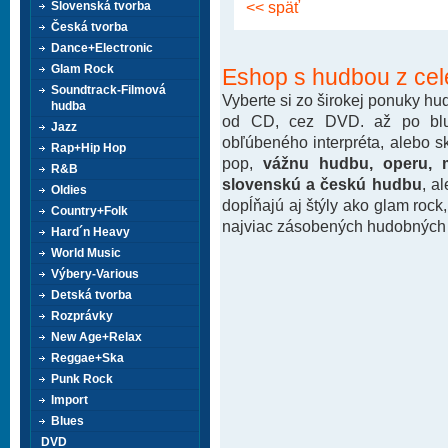
<< späť
Slovenská tvorba
Česká tvorba
Dance+Electronic
Glam Rock
Eshop s hudbou z cel
Soundtrack-Filmová
Vyberte si zo širokej ponuky h
hudba
od CD, cez DVD. až po blu-
Jazz
obľúbeného interpréta, alebo 
Rap+Hip Hop
pop,
vážnu hudbu, operu, m
R&B
slovenskú a českú hudbu
, a
Oldies
dopĺňajú aj štýly ako glam rock
Country+Folk
najviac zásobených hudobných k
Hard´n Heavy
World Music
Výbery-Various
Detská tvorba
Rozprávky
New Age+Relax
Reggae+Ska
Punk Rock
Import
Blues
DVD