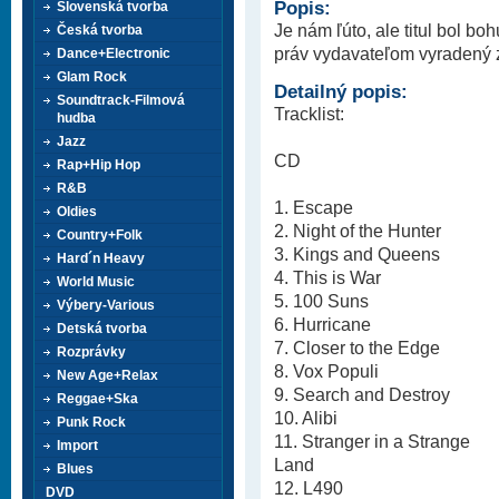
Popis:
Slovenská tvorba
Je nám ľúto, ale titul bol b
Česká tvorba
práv vydavateľom vyradený z 
Dance+Electronic
Glam Rock
Detailný popis:
Soundtrack-Filmová
Tracklist:
hudba
Jazz
CD
Rap+Hip Hop
R&B
1. Escape
Oldies
2. Night of the Hunter
Country+Folk
3. Kings and Queens
Hard´n Heavy
4. This is War
World Music
5. 100 Suns
Výbery-Various
6. Hurricane
Detská tvorba
7. Closer to the Edge
Rozprávky
8. Vox Populi
New Age+Relax
9. Search and Destroy
Reggae+Ska
10. Alibi
Punk Rock
11. Stranger in a Strange
Import
Land
Blues
12. L490
DVD