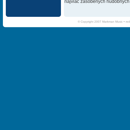
najviac zásobených hudobných k
© Copyright 2007 Markman Music •
red