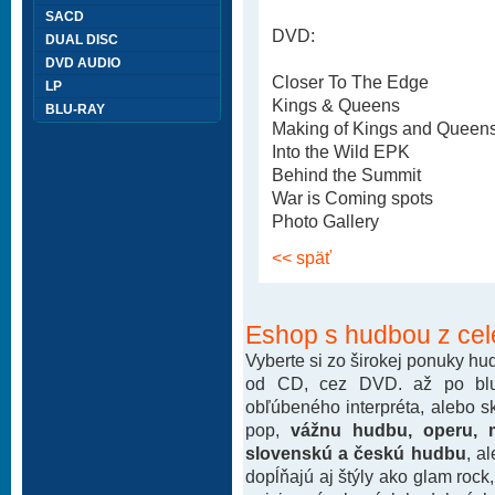
SACD
DVD:
DUAL DISC
DVD AUDIO
Closer To The Edge
LP
Kings & Queens
BLU-RAY
Making of Kings and Queen
Into the Wild EPK
Behind the Summit
War is Coming spots
Photo Gallery
<< späť
Eshop s hudbou z cel
Vyberte si zo širokej ponuky h
od CD, cez DVD. až po blu-
obľúbeného interpréta, alebo 
pop,
vážnu hudbu, operu, m
slovenskú a českú hudbu
, a
dopĺňajú aj štýly ako glam rock