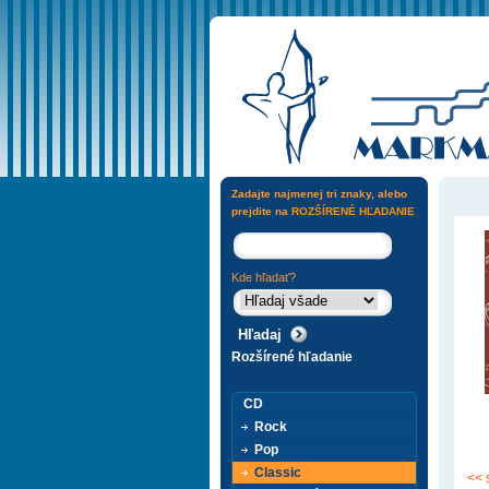
Zadajte najmenej tri znaky, alebo
prejdite na
ROZŠÍRENÉ HĽADANIE
Kde hľadať?
Rozšírené hľadanie
CD
Rock
Pop
Classic
<< 