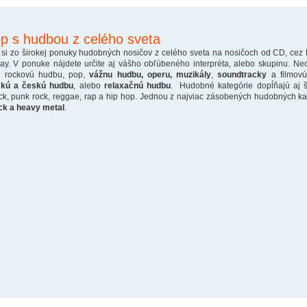
p s hudbou z celého sveta
 si zo širokej ponuky hudobných nosičov z celého sveta na nosičoch od CD, cez
ray. V ponuke nájdete určite aj vášho obľúbeného interpréta, alebo skupinu. Ne
o rockovú hudbu, pop,
vážnu hudbu, operu, muzikály
,
soundtracky
a filmovú
skú a českú hudbu
, alebo
relaxačnú hudbu
. Hudobné kategórie dopĺňajú aj š
ck, punk rock, reggae, rap a hip hop. Jednou z najviac zásobených hudobných kate
ck a heavy metal
.