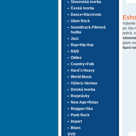
Slovenská tvorba
Česká tvorba
Dance+Electronic
Esho
Glam Rock
Vyberte
Soundtrack-Filmová
po blu-
hudba
jedná 
sloven
Jazz
glam ro
Rap+Hip Hop
hard ro
R&B
Oldies
Country+Folk
Hard´n Heavy
World Music
Výbery-Various
Detská tvorba
Rozprávky
New Age+Relax
Reggae+Ska
Punk Rock
Import
Blues
DVD