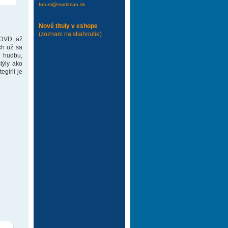
forum@markman.sk
Nové tituly v eshope
(zoznam na stiahnutie)
 DVD. až
ch už sa
 hudbu,
týly ako
gírií je