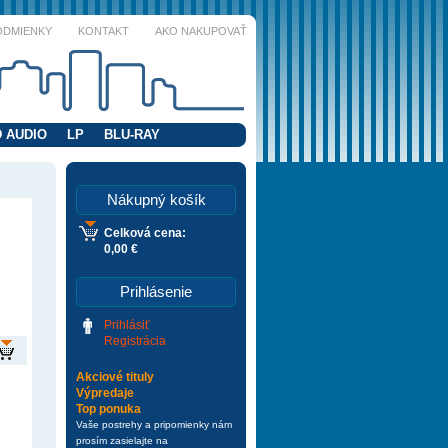
ODMIENKY
KONTAKT
AKO NAKUPOVAŤ
 AUDIO
LP
BLU-RAY
Nákupný košík
Celková cena:
0,00 €
Prihlásenie
Prihlásiť
Registrácia
Akciové tituly
Výpredaje
Top ponuka
Vaše postrehy a pripomienky nám
prosím zasielajte na