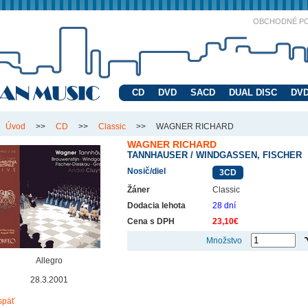
OBCHODNÉ P
CD
DVD
SACD
DUAL DISC
DVD
Úvod
>>
CD
>>
Classic
>>
WAGNER RICHARD
WAGNER RICHARD
TANNHAUSER / WINDGASSEN, FISCHER
Nosič/diel
3CD
Žáner
Classic
Dodacia lehota
28 dní
Cena s DPH
23,10€
Množstvo
Allegro
28.3.2001
späť