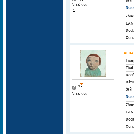
Štýl
Množstvo
Nosič
Žáne
EAN
Doda
Cena
ACDA
Inter
Titul
Dodá
Dátu
Štýl
Množstvo
Nosič
Žáne
EAN
Doda
Cena