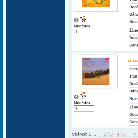
Dodá
Dátu
Nosič
Množstvo
Žáne
Doda
Cena
ADAM
Inter
Titul
Dodá
Dátu
Nosič
Množstvo
Žáne
Doda
Cena
Stránky:
1
…
2
3
4
5
>|