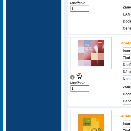
Množstvo
Žáne
EAN
Doda
Cena
ADAM
Inter
Titul
Dodá
Dátu
Nosič
Množstvo
Žáne
Doda
Cena
ADAM
Inter
Titul