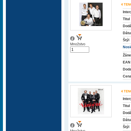
4 TEN
Inter
Titul
Dodá
Dátu
Štýl
Množstvo
Nosič
Žáne
EAN
Doda
Cena
4 TEN
Inter
Titul
Dodá
Dátu
Štýl