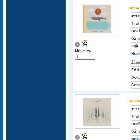
ACDA
Inter
Titul
Dodá
Dátu
Štýl
Množstvo
Nosič
Žáne
EAN
Doda
Cena
ACKR
Inter
Titul
Dodá
Dátu
Nosič