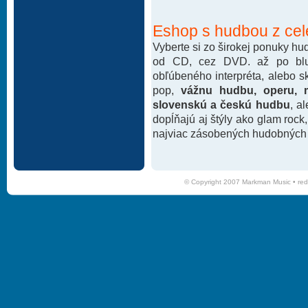
Eshop s hudbou z cel
Vyberte si zo širokej ponuky h
od CD, cez DVD. až po blu-
obľúbeného interpréta, alebo 
pop,
vážnu hudbu, operu, m
slovenskú a českú hudbu
, a
dopĺňajú aj štýly ako glam rock
najviac zásobených hudobných k
© Copyright 2007 Markman Music •
red