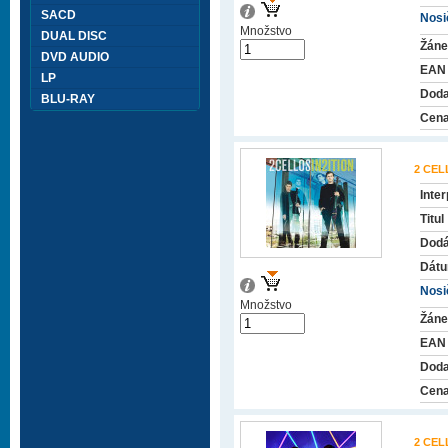
SACD
Nosič
Množstvo
DUAL DISC
Žáne
DVD AUDIO
EAN
LP
Doda
BLU-RAY
Cena
2 CEL
Inter
Titul
Dodá
Dátu
Nosič
Množstvo
Žáne
EAN
Doda
Cena
2 CEL