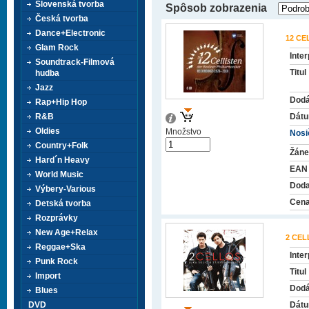
Slovenská tvorba
Spôsob zobrazenia
Česká tvorba
Dance+Electronic
12 CE
Glam Rock
Inter
Soundtrack-Filmová
Titul
hudba
Jazz
Dodá
Rap+Hip Hop
R&B
Dátu
Oldies
Množstvo
Nosič
Country+Folk
Žáne
Hard´n Heavy
EAN
World Music
Doda
Výbery-Various
Cena
Detská tvorba
Rozprávky
New Age+Relax
2 CEL
Reggae+Ska
Inter
Punk Rock
Titul
Import
Dodá
Blues
DVD
Dátu