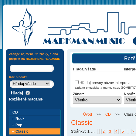
Zadajte najmenej tri znaky, alebo
Rozší
prejdite na
ROZŠÍRENÉ HĽADANIE
Hľadaj všade
Interpr
Kde hľadať?
Hľadaj presný názov interpreta
- zadajte priezvisko a meno, napr. GOMBI
Žáner:
Nosič:
Rozšírené hľadanie
CD
Úvod
>>
CD
>>
Classi
Rock
Classic
Pop
Classic
Stránky:
1
…
2
3
4
5
>|