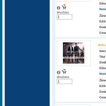
Dátu
Nosič
Množstvo
Žáne
EAN
Doda
Cena
2CEL
Inter
Titul
Dodá
Dátu
Nosič
Množstvo
Žáne
EAN
Doda
Cena