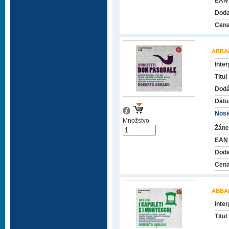
EAN
Doda
Cena
ABBA
Inter
Titul
Dodá
Dátu
Nosič
Množstvo
Žáne
EAN
Doda
Cena
ABBA
Inter
Titul