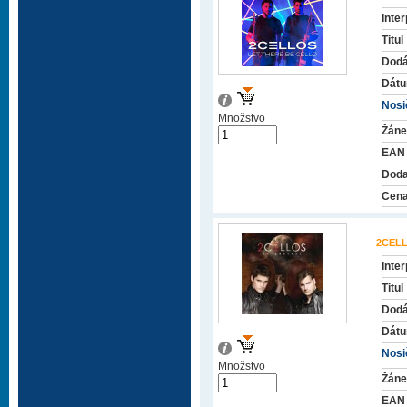
Inter
Titul
Dodá
Dátu
Nosič
Množstvo
Žáne
EAN
Doda
Cena
2CEL
Inter
Titul
Dodá
Dátu
Nosič
Množstvo
Žáne
EAN