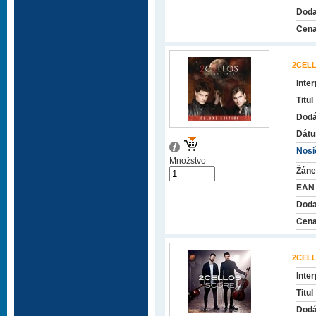
Doda
Cena
2CEL
Inter
Titul
Dodá
Dátu
Nosič
Množstvo
Žáne
EAN
Doda
Cena
2CEL
Inter
Titul
Dodá