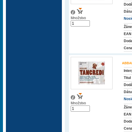
Dodá
Dátu
Množstvo
Nosič
Žáne
EAN
Doda
Cena
ABBA
Inter
Titul
Dodá
Dátu
Nosič
Množstvo
Žáne
EAN
Doda
Cena