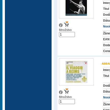
Inter
Titul
Dodá
Dátu
Nosič
Množstvo
Žáne
EAN
Doda
Cena
ABBA
Inter
Titul
Dodá
Dátu
Množstvo
Nosič
Žáne