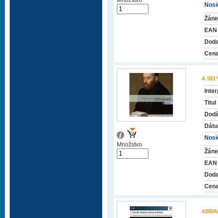
Množstvo
Nosič
Žáne
EAN
Doda
Cena
A SEI
Inter
Titul
Dodá
Dátu
Nosič
Množstvo
Žáne
EAN
Doda
Cena
ABBA