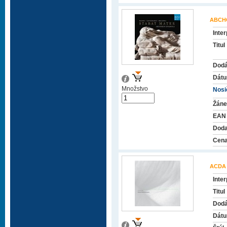
ABCH
Inter
Titul
Dodá
Dátu
Množstvo
Nosič
Žáne
EAN
Doda
Cena
ACDA
Inter
Titul
Dodá
Dátu