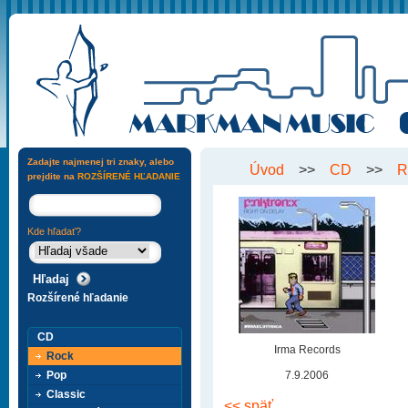
Zadajte najmenej tri znaky, alebo
Úvod
>>
CD
>>
R
prejdite na
ROZŠÍRENÉ HĽADANIE
Kde hľadať?
Rozšírené hľadanie
CD
Irma Records
Rock
Pop
7.9.2006
Classic
<< späť