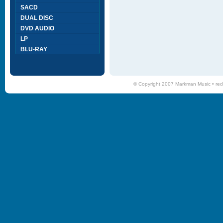
SACD
DUAL DISC
DVD AUDIO
LP
BLU-RAY
© Copyright 2007 Markman Music •
red