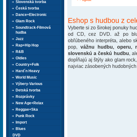
Slovenská tvorba
Česká tvorba
Dance+Electronic
Eshop s hudbou z cel
Glam Rock
Vyberte si zo širokej ponuky h
Soundtrack-Filmová
hudba
od CD, cez DVD. až po blu-
Jazz
obľúbeného interpréta, alebo 
Rap+Hip Hop
pop,
vážnu hudbu, operu, m
R&B
slovenskú a českú hudbu
, a
Oldies
dopĺňajú aj štýly ako glam rock
Country+Folk
najviac zásobených hudobných k
Hard´n Heavy
World Music
Výbery-Various
Detská tvorba
Rozprávky
New Age+Relax
Reggae+Ska
Punk Rock
Import
Blues
DVD