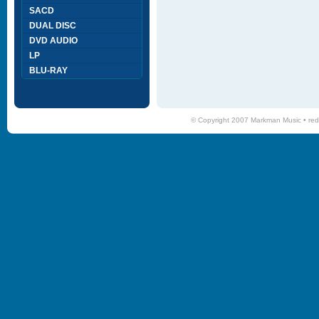
SACD
DUAL DISC
DVD AUDIO
LP
BLU-RAY
© Copyright 2007 Markman Music •
red