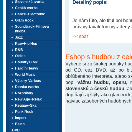
Detailný popis:
Slovenská tvorba
Česká tvorba
Dance+Electronic
Je nám ľúto, ale titul bol b
Glam Rock
práv vydavateľom vyradený z 
Soundtrack-Filmová
hudba
<< späť
Jazz
Rap+Hip Hop
R&B
Eshop s hudbou z cel
Oldies
Country+Folk
Vyberte si zo širokej ponuky h
Hard´n Heavy
od CD, cez DVD. až po blu-
World Music
obľúbeného interpréta, alebo 
Výbery-Various
pop,
vážnu hudbu, operu, m
Detská tvorba
slovenskú a českú hudbu
, a
Rozprávky
dopĺňajú aj štýly ako glam rock
New Age+Relax
najviac zásobených hudobných k
Reggae+Ska
Punk Rock
Import
Blues
DVD