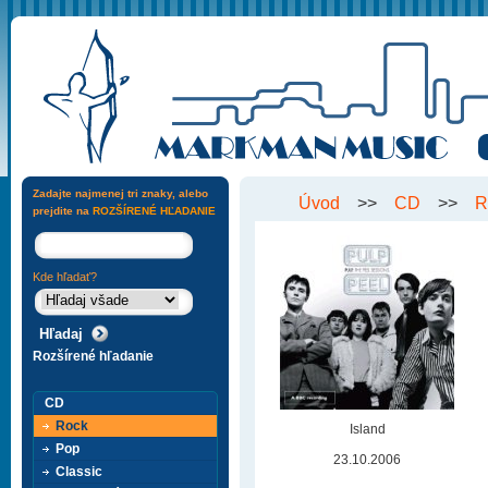
Zadajte najmenej tri znaky, alebo
Úvod
>>
CD
>>
R
prejdite na
ROZŠÍRENÉ HĽADANIE
Kde hľadať?
Rozšírené hľadanie
CD
Rock
Island
Pop
23.10.2006
Classic