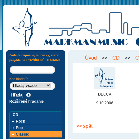
Zadajte najmenej tri znaky, alebo
Úvod
>>
CD
>>
C
prejdite na
ROZŠÍRENÉ HĽADANIE
Kde hľadať?
DECCA
Rozšírené hľadanie
9.10.2006
CD
Rock
<< späť
Pop
Classic