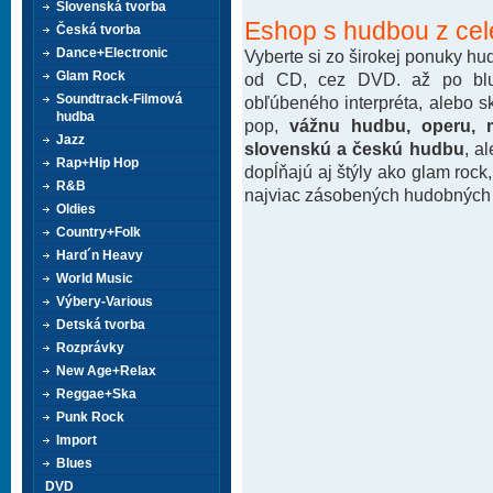
Slovenská tvorba
Eshop s hudbou z cel
Česká tvorba
Dance+Electronic
Vyberte si zo širokej ponuky h
Glam Rock
od CD, cez DVD. až po blu-
Soundtrack-Filmová
obľúbeného interpréta, alebo 
hudba
pop,
vážnu hudbu, operu, m
Jazz
slovenskú a českú hudbu
, a
Rap+Hip Hop
dopĺňajú aj štýly ako glam rock
R&B
najviac zásobených hudobných k
Oldies
Country+Folk
Hard´n Heavy
World Music
Výbery-Various
Detská tvorba
Rozprávky
New Age+Relax
Reggae+Ska
Punk Rock
Import
Blues
DVD