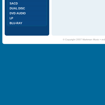
SACD
DUAL DISC
DVD AUDIO
LP
BLU-RAY
© Copyright 2007 Markman Music •
red