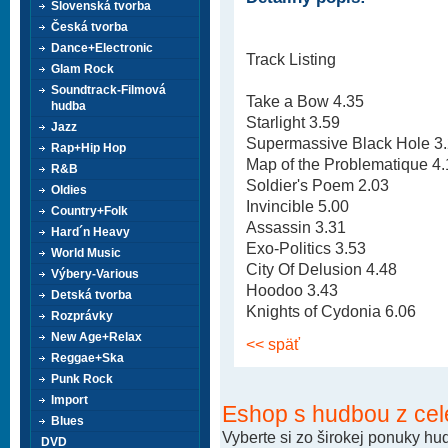
Slovenská tvorba
Česká tvorba
Dance+Electronic
Track Listing
Glam Rock
Soundtrack-Filmová
Take a Bow 4.35
hudba
Starlight 3.59
Jazz
Supermassive Black Hole 3
Rap+Hip Hop
Map of the Problematique 4
R&B
Soldier's Poem 2.03
Oldies
Invincible 5.00
Country+Folk
Assassin 3.31
Hard´n Heavy
Exo-Politics 3.53
World Music
City Of Delusion 4.48
Výbery-Various
Hoodoo 3.43
Detská tvorba
Knights of Cydonia 6.06
Rozprávky
New Age+Relax
<< späť
Reggae+Ska
Punk Rock
Import
Eshop s hudbou z cel
Blues
Vyberte si zo širokej ponuky h
DVD