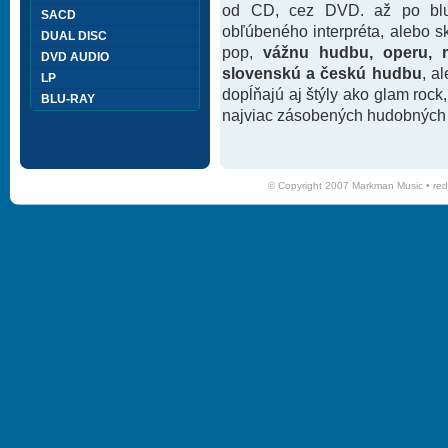
od CD, cez DVD. až po blu-
SACD
obľúbeného interpréta, alebo 
DUAL DISC
pop,
vážnu hudbu, operu, m
DVD AUDIO
slovenskú a českú hudbu
, a
LP
dopĺňajú aj štýly ako glam rock
BLU-RAY
najviac zásobených hudobných k
© Copyright 2007 Markman Music •
red