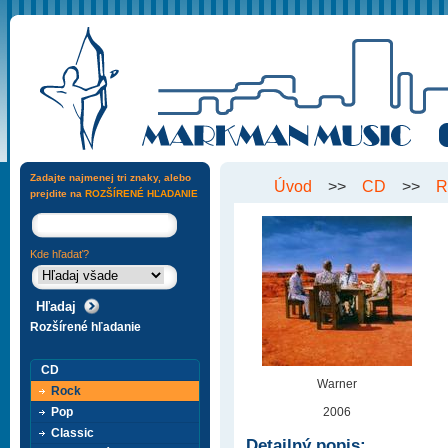
Zadajte najmenej tri znaky, alebo
Úvod
>>
CD
>>
R
prejdite na
ROZŠÍRENÉ HĽADANIE
Kde hľadať?
Rozšírené hľadanie
CD
Warner
Rock
Pop
2006
Classic
Detailný popis: